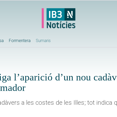
ssa
Formentera
Sumaris
ga l’aparició d’un nou cadàve
almador
adàvers a les costes de les Illes; tot indica