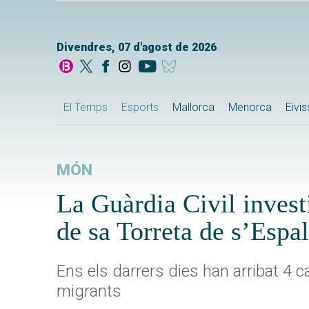
Divendres, 07 d'agost de 2026
El Temps
Esports
Mallorca
Menorca
Eivi
MÓN
La Guàrdia Civil investi
de sa Torreta de s’Esp
Ens els darrers dies han arribat 4 c
migrants