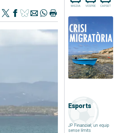
MIGDIA
VESPRE
CAP.SET
Esports
JP Financial, un equip
sense límits