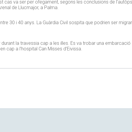
t cas va ser per ofegament, segons les conclusions de l’autòpsi
’Arenal de Llucmajor, a Palma.
re 30 i 40 anys. La Guàrdia Civil sospita que podrien ser migrant
durant la travessia cap a les illes. Es va trobar una embarcació
en cap a l’hospital Can Misses d’Eivissa.