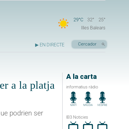
29°C
32°
25°
Illes Balears
▶ EN DIRECTE
A la carta
r a la platja
informatius ràdio
MATÍ
MIGDIA
VESPRE
 que podrien ser
IB3 Noticies