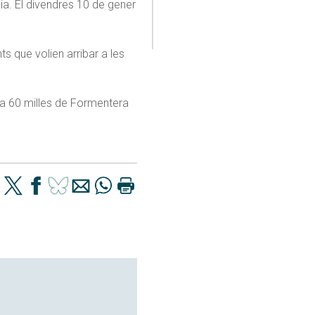
a. El divendres 10 de gener
s que volien arribar a les
El Temps
Darreres edicions
 a 60 milles de Formentera
L’aigua de la mar
marca la temperatura
més alta registrada mai
a les Illes: 33,02 ºC a la
boia de sa Dragonera
06/08/2026 02:44
Les Balears pateixen
una nova onada de
calor que s’allarga fins
a aquest dijous
20/07/2026 03:47