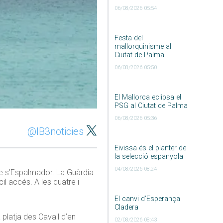
06/08/2026 05:54
Festa del
mallorquinisme al
Ciutat de Palma
06/08/2026 05:50
El Mallorca eclipsa el
PSG al Ciutat de Palma
06/08/2026 05:36
@IB3noticies
Eivissa és el planter de
la selecció espanyola
04/08/2026 08:24
 de s’Espalmador. La Guàrdia
il accés. A les quatre i
El canvi d’Esperança
Cladera
platja des Cavall d’en
02/08/2026 08:43