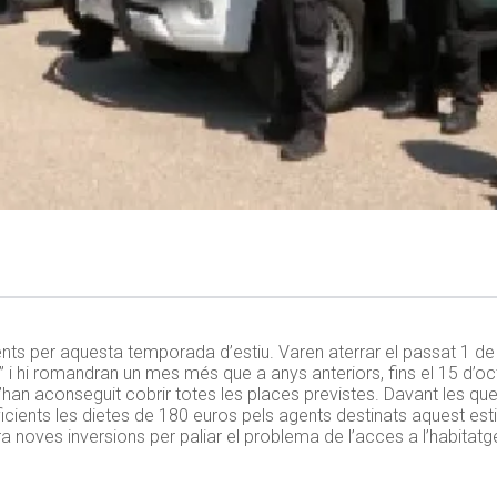
ents per aquesta temporada d’estiu. Varen aterrar el passat 1 de j
i hi romandran un mes més que a anys anteriors, fins el 15 d’oc
’han aconseguit cobrir totes les places previstes. Davant les que
uficients les dietes de 180 euros pels agents destinats aquest est
 noves inversions per paliar el problema de l’acces a l’habitatge