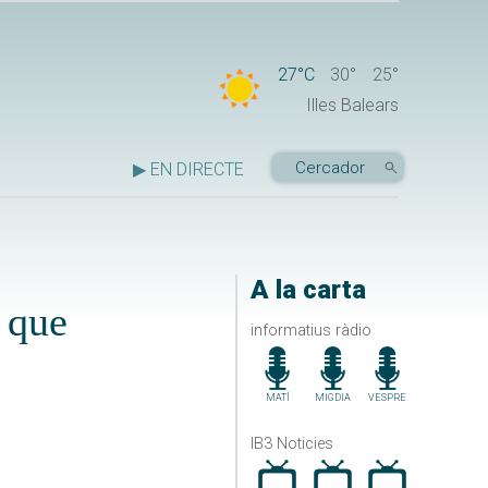
27°C
30°
25°
Illes Balears
▶ EN DIRECTE
A la carta
, que
informatius ràdio
MATÍ
MIGDIA
VESPRE
IB3 Noticies