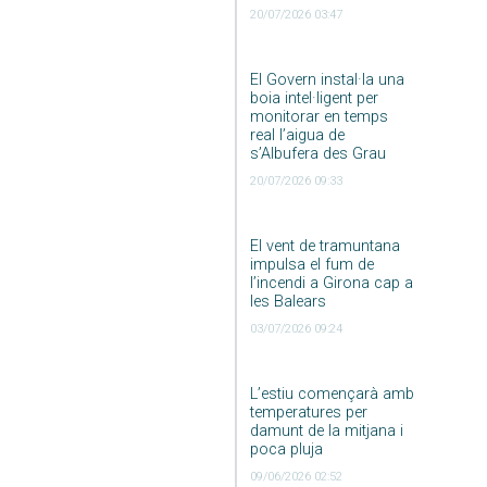
20/07/2026 03:47
El Govern instal·la una
boia intel·ligent per
monitorar en temps
real l’aigua de
s’Albufera des Grau
20/07/2026 09:33
El vent de tramuntana
impulsa el fum de
l’incendi a Girona cap a
les Balears
03/07/2026 09:24
L’estiu començarà amb
temperatures per
damunt de la mitjana i
poca pluja
09/06/2026 02:52