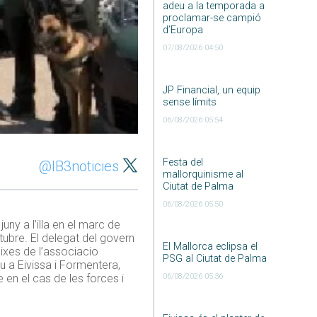
adeu a la temporada a
proclamar-se campió
d’Europa
07/08/2026 04:50
JP Financial, un equip
sense límits
06/08/2026 05:54
Festa del
@IB3noticies
mallorquinisme al
Ciutat de Palma
06/08/2026 05:50
uny a l’illa en el marc de
tubre. El delegat del govern
El Mallorca eclipsa el
ixes de l’associacio
PSG al Ciutat de Palma
iu a Eivissa i Formentera,
06/08/2026 05:36
 en el cas de les forces i