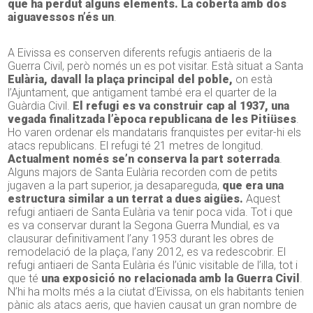
que ha perdut alguns elements. La coberta amb dos
aiguavessos n’és un
.
A Eivissa es conserven diferents refugis antiaeris de la
Guerra Civil, però només un es pot visitar. Està situat a Santa
Eulària, davall la plaça principal del poble,
on està
l’Ajuntament, que antigament també era el quarter de la
Guàrdia Civil.
El refugi es va construir cap al 1937, una
vegada finalitzada l’època republicana de les Pitiüses
.
Ho varen ordenar els mandataris franquistes per evitar-hi els
atacs republicans. El refugi té 21 metres de longitud.
Actualment només se’n conserva la part soterrada
.
Alguns majors de Santa Eulària recorden com de petits
jugaven a la part superior, ja desapareguda,
que era una
estructura similar a un terrat a dues aigües.
Aquest
refugi antiaeri de Santa Eulària va tenir poca vida. Tot i que
es va conservar durant la Segona Guerra Mundial, es va
clausurar definitivament l’any 1953 durant les obres de
remodelació de la plaça, l’any 2012, es va redescobrir. El
refugi antiaeri de Santa Eulària és l’únic visitable de l’illa, tot i
que té
una exposició no relacionada amb la Guerra Civil
.
N’hi ha molts més a la ciutat d’Eivissa, on els habitants tenien
pànic als atacs aeris, que havien causat un gran nombre de