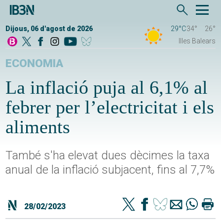
Dijous, 06 d'agost de 2026
29°C
34°
26°
Illes Balears
ECONOMIA
La inflació puja al 6,1% al
febrer per l’electricitat i els
aliments
També s'ha elevat dues dècimes la taxa
anual de la inflació subjacent, fins al 7,7%
28/02/2023