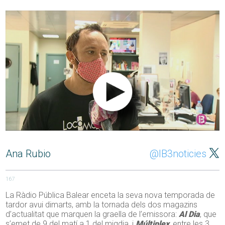
Ana Rubio
@IB3noticies
167
La Ràdio Pública Balear enceta la seva nova temporada de
tardor avui dimarts, amb la tornada dels dos magazins
d’actualitat que marquen la graella de l’emissora:
Al Dia
, que
s’emet de 9 del matí a 1 del migdia, i
Múltiplex
, entre les 3