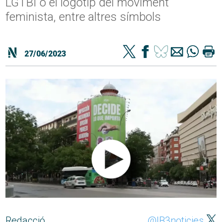
LGTBI o el logotip del moviment
feminista, entre altres símbols
27/06/2023
Redacció
@IB3noticies