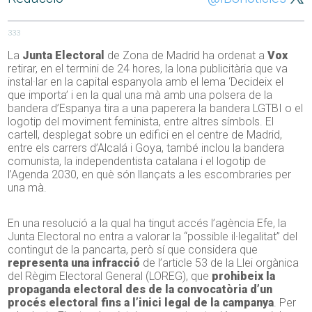
333
La
Junta Electoral
de Zona de Madrid ha ordenat a
Vox
retirar, en el termini de 24 hores, la lona publicitària que va
instal·lar en la capital espanyola amb el lema ‘Decideix el
que importa’ i en la qual una mà amb una polsera de la
bandera d’Espanya tira a una paperera la bandera LGTBI o el
logotip del moviment feminista, entre altres símbols. El
cartell, desplegat sobre un edifici en el centre de Madrid,
entre els carrers d’Alcalá i Goya, també inclou la bandera
comunista, la independentista catalana i el logotip de
l’Agenda 2030, en què són llançats a les escombraries per
una mà.
En una resolució a la qual ha tingut accés l’agència Efe, la
Junta Electoral no entra a valorar la “possible il·legalitat” del
contingut de la pancarta, però sí que considera que
representa una infracció
de l’article 53 de la Llei orgànica
del Règim Electoral General (LOREG), que
prohibeix la
propaganda electoral des de la convocatòria d’un
procés electoral fins a l’inici legal de la campanya
. Per