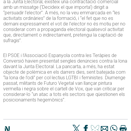
a la Junta Electoral, existeix una contractació comercial
amb un missatge (‘Decideix el que importa’) dirigit a
“persuadir l’elector”. A més, no la veu emmarcada en “les
activitats ordinàries” de la formació, i “el fet que no es
demani expressament el vot de l’elector no és motiu per no
considerar com a propaganda electoral qualsevol activitat
que, directament o indirectament, pretengui la captació de
sufragis”.
El PSOE i l’Associació Espanyola contra les Teràpies de
Conversió havien presentat sengles denúncies contra la lona
davant la Junta Electoral. La pancarta, a més, ha estat
objecte de polèmica en els darrers dies, sent batejada com
“la lona de l’odi” per col·lectius LGTBI i feministes. Diumenge
passat, militants de Futuro Vegetal van llançar pintura
vermella i negra sobre el cartell de Vox, que van criticar per
considerar-lo “un atac a tots els sectors que qüestionen els
posicionaments hegemònics”.