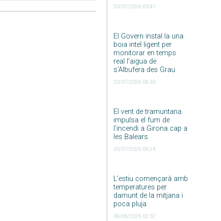
20/07/2026 03:47
El Govern instal·la una
boia intel·ligent per
monitorar en temps
real l’aigua de
s’Albufera des Grau
20/07/2026 09:33
El vent de tramuntana
impulsa el fum de
l’incendi a Girona cap a
les Balears
03/07/2026 09:24
L’estiu començarà amb
temperatures per
damunt de la mitjana i
poca pluja
09/06/2026 02:52