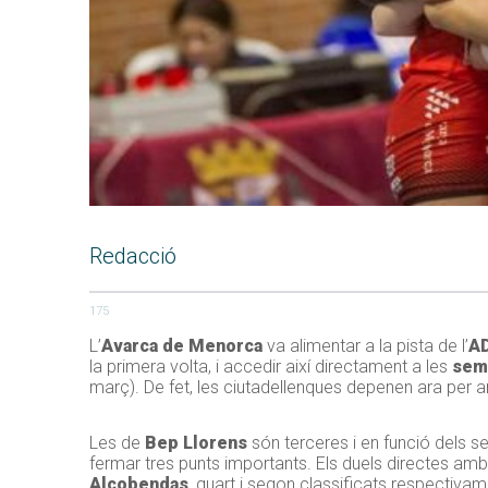
Redacció
175
L’
Avarca de Menorca
va alimentar a la pista de l’
AD
la primera volta, i accedir així directament a les
semi
març). De fet, les ciutadellenques depenen ara per 
Les de
Bep Llorens
són terceres i en funció dels se
fermar tres punts importants. Els duels directes am
Alcobendas
, quart i segon classificats respectiv