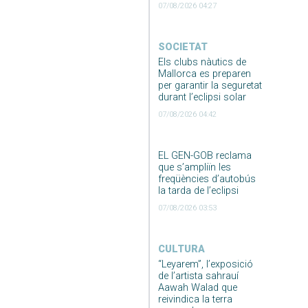
07/08/2026 04:27
SOCIETAT
Els clubs nàutics de
Mallorca es preparen
per garantir la seguretat
durant l’eclipsi solar
07/08/2026 04:42
EL GEN-GOB reclama
que s’ampliïn les
freqüències d’autobús
la tarda de l’eclipsi
07/08/2026 03:53
CULTURA
“Leyarem”, l’exposició
de l’artista sahrauí
Aawah Walad que
reivindica la terra