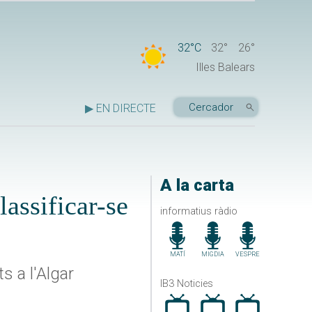
32°C
32°
26°
Illes Balears
▶ EN DIRECTE
A la carta
assificar-se
informatius ràdio
MATÍ
MIGDIA
VESPRE
s a l'Algar
IB3 Noticies