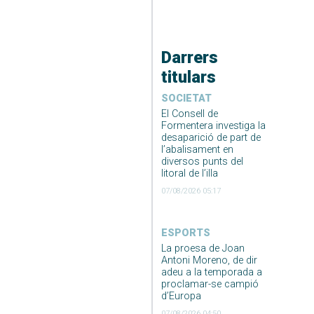
Darrers
titulars
SOCIETAT
El Consell de
Formentera investiga la
desaparició de part de
l’abalisament en
diversos punts del
litoral de l’illa
07/08/2026 05:17
ESPORTS
La proesa de Joan
Antoni Moreno, de dir
adeu a la temporada a
proclamar-se campió
d’Europa
07/08/2026 04:50