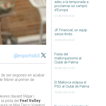
adeu a la temporada a
proclamar-se campió
d’Europa
07/08/2026 04:50
JP Financial, un equip
sense límits
06/08/2026 05:54
Festa del
@esportsib3
mallorquinisme al
Ciutat de Palma
06/08/2026 05:50
s de ser segones en acabar
de febrer al primer de
El Mallorca eclipsa el
PSG al Ciutat de Palma
06/08/2026 05:36
eures davant l’Algar i
a la pista del
Feel Volley
 haurà un May Deco Voleibol