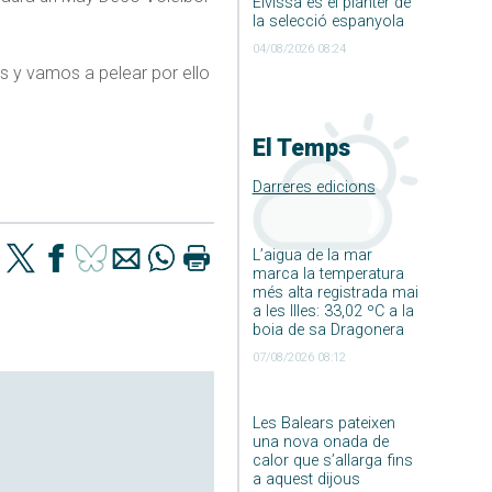
Eivissa és el planter de
la selecció espanyola
04/08/2026 08:24
as y vamos a pelear por ello
El Temps
Darreres edicions
L’aigua de la mar
marca la temperatura
més alta registrada mai
a les Illes: 33,02 ºC a la
boia de sa Dragonera
07/08/2026 08:12
Les Balears pateixen
una nova onada de
calor que s’allarga fins
a aquest dijous