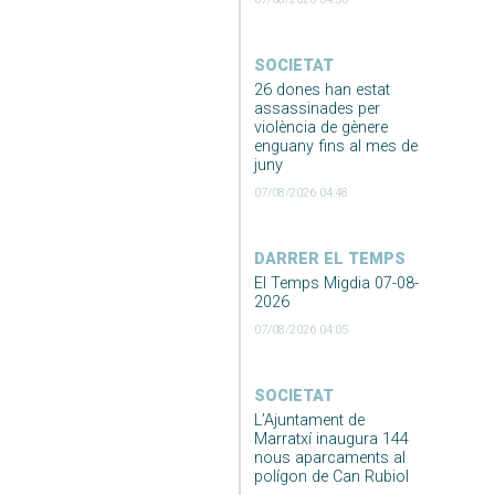
SOCIETAT
26 dones han estat
assassinades per
violència de gènere
enguany fins al mes de
juny
07/08/2026 04:48
DARRER EL TEMPS
El Temps Migdia 07-08-
2026
07/08/2026 04:05
SOCIETAT
L’Ajuntament de
Marratxí inaugura 144
nous aparcaments al
polígon de Can Rubiol