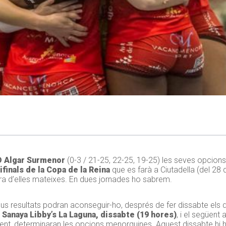
 Algar Surmenor
(0-3 / 21-25, 22-25, 19-25) les seves opcion
finals de la Copa de la Reina
que es farà a Ciutadella (del 28 
ara d’elles mateixes. En dues jornades ho sabrem.
us resultats podran aconseguir-ho, després de fer dissabte els d
b
Sanaya Libby’s La Laguna, dissabte (19 hores)
, i el següent 
ament, determinaran les opcions menorquines. Aquest dissabte hi