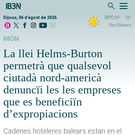
Dijous, 06 d'agost de 2026
29°C
34°
26°
Illes Balears
MÓN
La llei Helms-Burton
permetrà que qualsevol
ciutadà nord-americà
denuncïi les les empreses
que es beneficiïn
d’expropiacions
Cadenes hoteleres balears estan en el