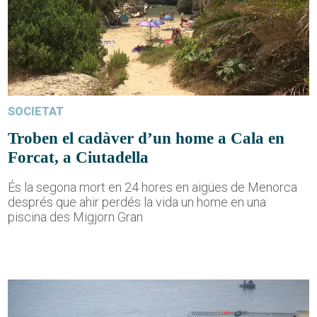
SOCIETAT
Troben el cadàver d’un home a Cala en
Forcat, a Ciutadella
És la segona mort en 24 hores en aigües de Menorca
després que ahir perdés la vida un home en una
piscina des Migjorn Gran