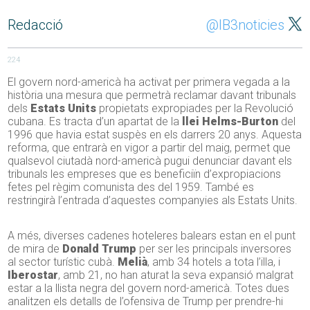
Redacció
@IB3noticies
224
El govern nord-americà ha activat per primera vegada a la
història una mesura que permetrà reclamar davant tribunals
dels
Estats Units
propietats expropiades per la Revolució
cubana. Es tracta d’un apartat de la
llei Helms-Burton
del
1996 que havia estat suspès en els darrers 20 anys. Aquesta
reforma, que entrarà en vigor a partir del maig, permet que
qualsevol ciutadà nord-americà pugui denunciar davant els
tribunals les empreses que es beneficiïn d’expropiacions
fetes pel règim comunista des del 1959. També es
restringirà l’entrada d’aquestes companyies als Estats Units.
A més, diverses cadenes hoteleres balears estan en el punt
de mira de
Donald Trump
per ser les principals inversores
al sector turístic cubà.
Melià
, amb 34 hotels a tota l’illa, i
Iberostar
, amb 21, no han aturat la seva expansió malgrat
estar a la llista negra del govern nord-americà. Totes dues
analitzen els detalls de l’ofensiva de Trump per prendre-hi