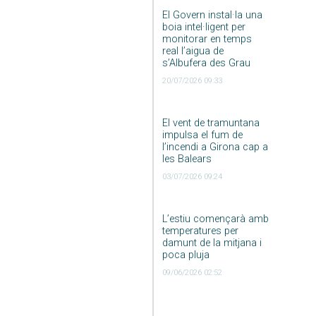
El Govern instal·la una
boia intel·ligent per
monitorar en temps
real l’aigua de
s’Albufera des Grau
20/07/2026 09:33
El vent de tramuntana
impulsa el fum de
l’incendi a Girona cap a
les Balears
03/07/2026 09:24
L’estiu començarà amb
temperatures per
damunt de la mitjana i
poca pluja
09/06/2026 02:52