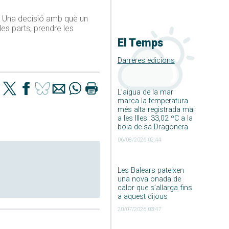
s. Una decisió amb què un
es parts, prendre les
El Temps
Darreres edicions
L’aigua de la mar
marca la temperatura
més alta registrada mai
a les Illes: 33,02 ºC a la
boia de sa Dragonera
06/08/2026 02:44
Les Balears pateixen
una nova onada de
calor que s’allarga fins
a aquest dijous
20/07/2026 03:47