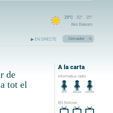
29°C
32°
25°
Illes Balears
▶ EN DIRECTE
A la carta
r de
informatius ràdio
a tot el
MATÍ
MIGDIA
VESPRE
IB3 Noticies