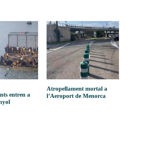
Atropellament mortal a
nts entren a
l’Aeroport de Menorca
anyol