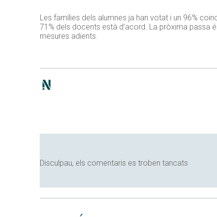
Les famílies dels alumnes ja han votat i un 96% coinc
71% dels docents està d’acord. La pròxima passa és c
mesures adients.
Disculpau, els comentaris es troben tancats