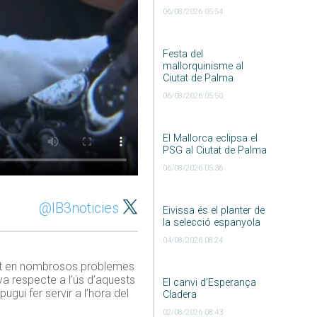
06/08/2026 05:54
Festa del
mallorquinisme al
Ciutat de Palma
06/08/2026 05:50
El Mallorca eclipsa el
PSG al Ciutat de Palma
06/08/2026 05:36
@IB3noticies
Eivissa és el planter de
la selecció espanyola
04/08/2026 08:24
ivat en nombrosos problemes
iva respecte a l’ús d’aquests
El canvi d’Esperança
ugui fer servir a l’hora del
Cladera
02/08/2026 08:43