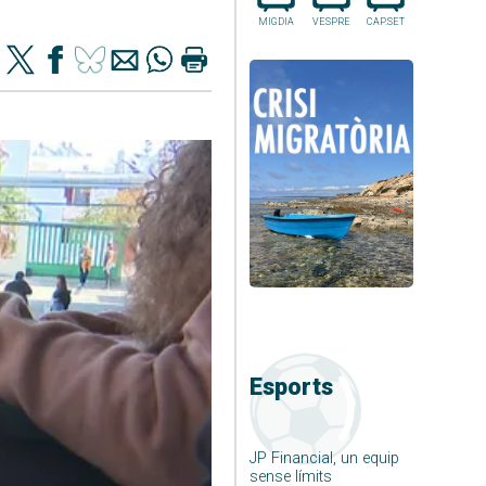
MIGDIA
VESPRE
CAP.SET
Esports
JP Financial, un equip
sense límits