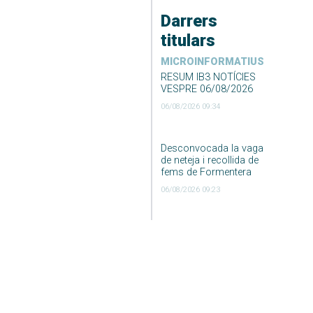
Darrers
titulars
MICROINFORMATIUS
RESUM IB3 NOTÍCIES
VESPRE 06/08/2026
06/08/2026 09:34
Desconvocada la vaga
de neteja i recollida de
fems de Formentera
06/08/2026 09:23
DARRER EL TEMPS
El Temps Migdia 06-08-
2026
06/08/2026 04:55