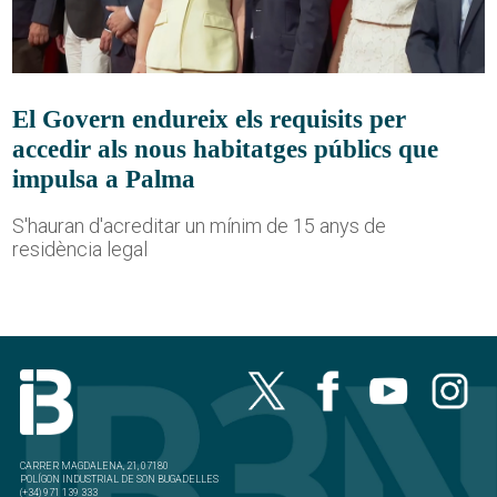
El Govern endureix els requisits per
accedir als nous habitatges públics que
impulsa a Palma
S'hauran d'acreditar un mínim de 15 anys de
residència legal
CARRER MAGDALENA, 21, 07180
POLÍGON INDUSTRIAL DE SON BUGADELLES
(+34) 971 139 333