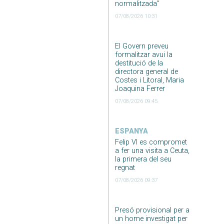
normalitzada”
07/08/2026 10:31
El Govern preveu
formalitzar avui la
destitució de la
directora general de
Costes i Litoral, Maria
Joaquina Ferrer
07/08/2026 09:45
ESPANYA
Felip VI es compromet
a fer una visita a Ceuta,
la primera del seu
regnat
07/08/2026 09:37
Presó provisional per a
un home investigat per