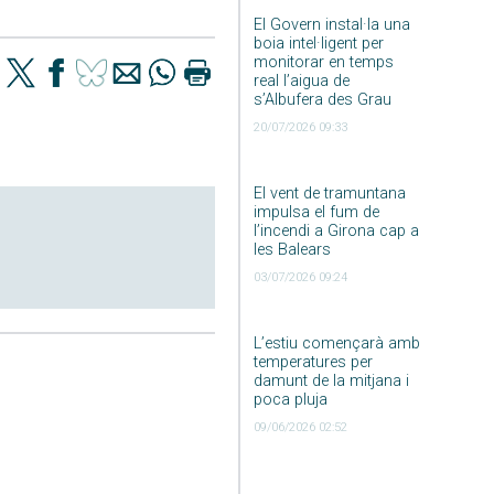
El Govern instal·la una
boia intel·ligent per
monitorar en temps
real l’aigua de
s’Albufera des Grau
20/07/2026 09:33
El vent de tramuntana
impulsa el fum de
l’incendi a Girona cap a
les Balears
03/07/2026 09:24
L’estiu començarà amb
temperatures per
damunt de la mitjana i
poca pluja
09/06/2026 02:52