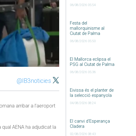
06/08/2026 05:54
Festa del
mallorquinisme al
Ciutat de Palma
06/08/2026 05:50
El Mallorca eclipsa el
PSG al Ciutat de Palma
06/08/2026 05:36
@IB3noticies
Eivissa és el planter de
la selecció espanyola
04/08/2026 08:24
omana arribar a l’aeroport
El canvi d’Esperança
Cladera
a qual AENA ha adjudicat la
02/08/2026 08:43