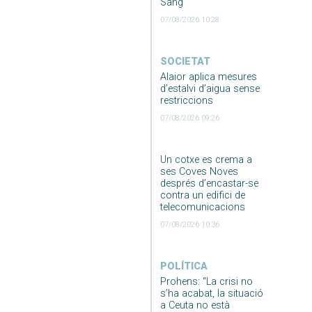
Sang
07/08/2026 10:28
SOCIETAT
Alaior aplica mesures
d’estalvi d’aigua sense
restriccions
07/08/2026 09:26
Un cotxe es crema a
ses Coves Noves
després d’encastar-se
contra un edifici de
telecomunicacions
07/08/2026 10:36
POLÍTICA
Prohens: “La crisi no
s’ha acabat, la situació
a Ceuta no està