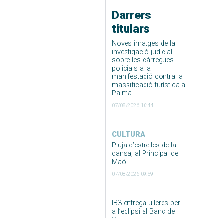
Darrers
titulars
Noves imatges de la
investigació judicial
sobre les càrregues
policials a la
manifestació contra la
massificació turística a
Palma
07/08/2026 10:44
CULTURA
Pluja d’estrelles de la
dansa, al Principal de
Maó
07/08/2026 09:59
IB3 entrega ulleres per
a l’eclipsi al Banc de