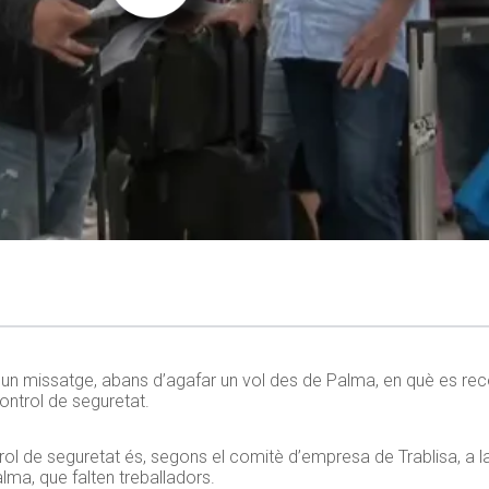
un missatge, abans d’agafar un vol des de Palma, en què es rec
control de seguretat.
ol de seguretat és, segons el comitè d’empresa de Trablisa, a l
alma, que falten treballadors.