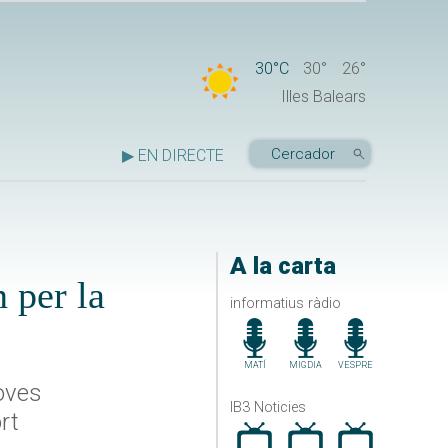
30°C
30°
26°
Illes Balears
▶ EN DIRECTE
A la carta
 per la
informatius ràdio
MATÍ
MIGDIA
VESPRE
noves
IB3 Noticies
rt