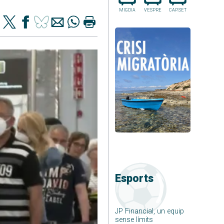
MIGDIA
VESPRE
CAP.SET
Esports
JP Financial, un equip
sense límits