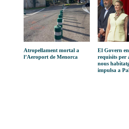
Atropellament mortal a
El Govern en
l’Aeroport de Menorca
requisits per 
nous habitatg
impulsa a P