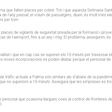
ma que falten places per cobrir. Tot i que aquesta Setmana Sant
de l’any passat, el volum de passatgers, diuen, és molt més ele
rs per torn.
ir places de vigilants de seguretat privada per la formació i pro
cas de l’aeroport, fins a un any i mig. El problema, asseguren, és
alitat i que en cap cas se superen els 10 minuts per travessar e
s noves incorporacions es poden dilatar, perquè el personal de 
de tràfic actuals a Palma són similars als d’abans de la pandèm
que no superiors a 10 minuts. Assegura que les empreses es tr
 personal que ocasiona llargues coes al control de fronteres d
ó.