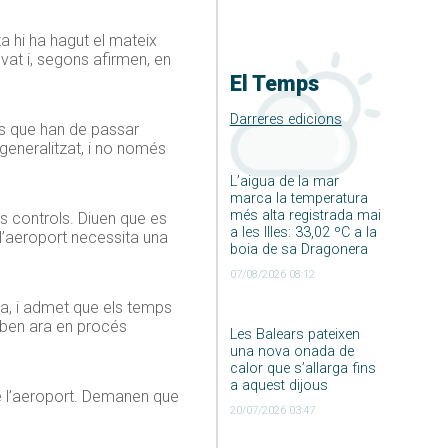
a hi ha hagut el mateix
vat i, segons afirmen, en
El Temps
Darreres edicions
ves que han de passar
 generalitzat, i no només
L’aigua de la mar
marca la temperatura
més alta registrada mai
ls controls. Diuen que es
a les Illes: 33,02 ºC a la
l’aeroport necessita una
boia de sa Dragonera
07/08/2026 08:12
ia, i admet que els temps
oben ara en procés
Les Balears pateixen
una nova onada de
calor que s’allarga fins
a aquest dijous
e l’aeroport. Demanen que
20/07/2026 03:47