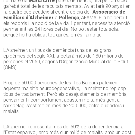
La mare de
Maria Cifre
pateix demència, una pertorbació
gairebé total de les facultats mentals. Aviat farà 90 anys i en
fa quatre que acudeix al centre de dia de l’
Associació de
Familiars d’Alzheimer
a
Pollença
, AFAMA. Ella ha perdut
els records i la noció de la vida, i, per tant, necessita atenció
permanent les 24 hores del dia. No pot estar tota sola,
perquè ho ha oblidat tot: qui és, on és i amb qui.
L’Alzheimer, un tipus de demència i una de les grans
epidèmies del segle XXI, afectarà més de 130 milions de
persones el 2050, segons l’Organització Mundial de la Salut
(OMS).
Prop de 60.000 persones de les Illes Balears pateixen
aquesta malaltia neurodegenerativa, i la meitat no rep cap
tipus de tractament. Però els desajustaments de memòria,
pensament i comportament abasten molta més gent a
l’arxipèlag: s’estima en més de 200.000, entre cuidadors i
malalts.
L’Alzheimer representa més del 60% de la dependència a
l’Estat espanyol, amb més d’un milió de malalts, amb un cost