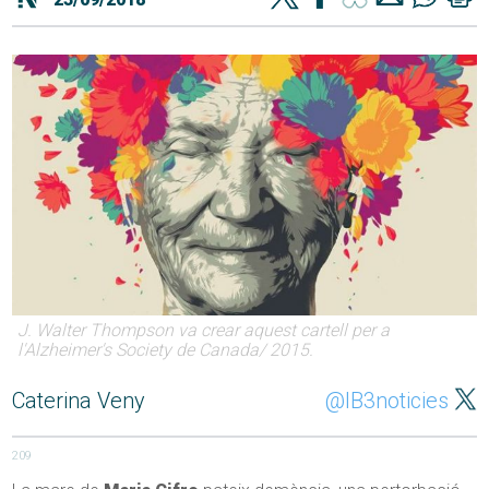
J. Walter Thompson va crear aquest cartell per a
l'Alzheimer's Society de Canada/ 2015.
Caterina Veny
@IB3noticies
209