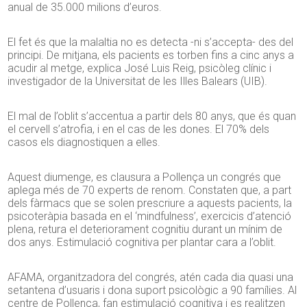
anual de 35.000 milions d’euros.
El fet és que la malaltia no es detecta -ni s’accepta- des del
principi. De mitjana, els pacients es torben fins a cinc anys a
acudir al metge, explica José Luis Reig, psicòleg clínic i
investigador de la Universitat de les Illes Balears (UIB).
El mal de l’oblit s’accentua a partir dels 80 anys, que és quan
el cervell s’atrofia, i en el cas de les dones. El 70% dels
casos els diagnostiquen a elles.
Aquest diumenge, es clausura a Pollença un congrés que
aplega més de 70 experts de renom. Constaten que, a part
dels fàrmacs que se solen prescriure a aquests pacients, la
psicoteràpia basada en el ‘mindfulness’, exercicis d’atenció
plena, retura el deteriorament cognitiu durant un mínim de
dos anys. Estimulació cognitiva per plantar cara a l’oblit.
AFAMA, organitzadora del congrés, atén cada dia quasi una
setantena d’usuaris i dona suport psicològic a 90 famílies. Al
centre de Pollença, fan estimulació cognitiva i es realitzen