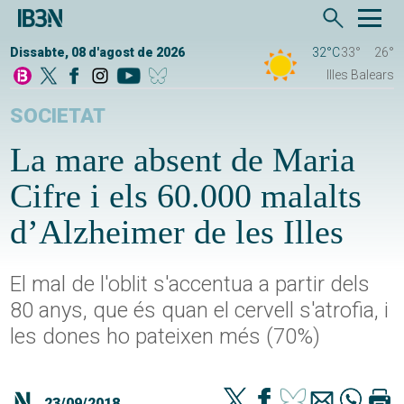
Dissabte, 08 d'agost de 2026
32°C
33°
26°
Illes Balears
SOCIETAT
La mare absent de Maria
Cifre i els 60.000 malalts
d’Alzheimer de les Illes
El mal de l'oblit s'accentua a partir dels
80 anys, que és quan el cervell s'atrofia, i
les dones ho pateixen més (70%)
23/09/2018