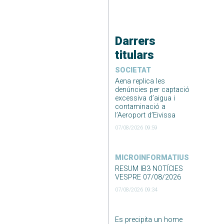
Darrers
titulars
SOCIETAT
Aena replica les
denúncies per captació
excessiva d’aigua i
contaminació a
l’Aeroport d’Eivissa
07/08/2026 09:59
MICROINFORMATIUS
RESUM IB3 NOTÍCIES
VESPRE 07/08/2026
07/08/2026 09:34
Es precipita un home