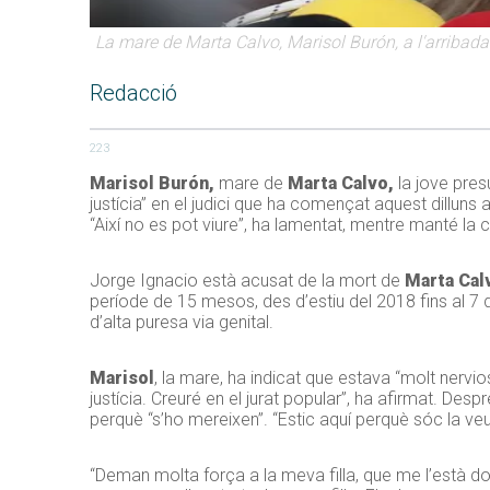
La mare de Marta Calvo, Marisol Burón, a l'arribada 
Redacció
223
Marisol Burón,
mare de
Marta Calvo,
la jove pre
justícia” en el judici que ha començat aquest dilluns a 
“Així no es pot viure”, ha lamentat, mentre manté la c
Jorge Ignacio està acusat de la mort de
Marta Cal
període de 15 mesos, des d’estiu del 2018 fins al 7
d’alta puresa via genital.
Marisol
, la mare, ha indicat que estava “molt nervio
justícia. Creuré en el jurat popular”, ha afirmat. Despr
perquè “s’ho mereixen”. “Estic aquí perquè sóc la veu
“Deman molta força a la meva filla, que me l’està don