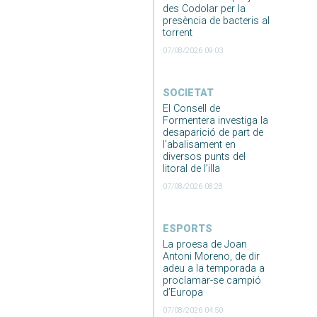
des Codolar per la
presència de bacteris al
torrent
07/08/2026 09:03
SOCIETAT
El Consell de
Formentera investiga la
desaparició de part de
l’abalisament en
diversos punts del
litoral de l’illa
07/08/2026 08:28
ESPORTS
La proesa de Joan
Antoni Moreno, de dir
adeu a la temporada a
proclamar-se campió
d’Europa
07/08/2026 04:50