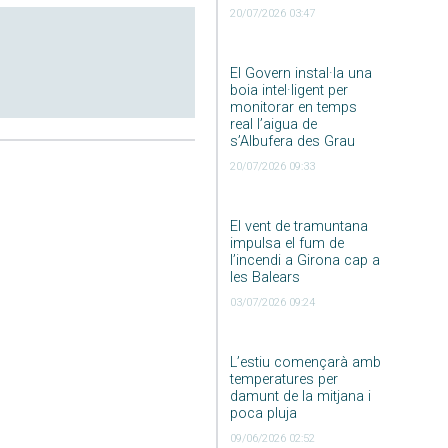
20/07/2026 03:47
El Govern instal·la una
boia intel·ligent per
monitorar en temps
real l’aigua de
s’Albufera des Grau
20/07/2026 09:33
El vent de tramuntana
impulsa el fum de
l’incendi a Girona cap a
les Balears
03/07/2026 09:24
L’estiu començarà amb
temperatures per
damunt de la mitjana i
poca pluja
09/06/2026 02:52