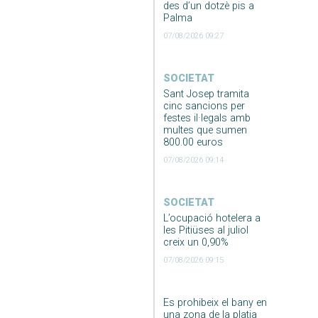
des d’un dotzè pis a
Palma
07/08/2026 09:27
SOCIETAT
Sant Josep tramita
cinc sancions per
festes il·legals amb
multes que sumen
800.00 euros
07/08/2026 09:14
SOCIETAT
L’ocupació hotelera a
les Pitiüses al juliol
creix un 0,90%
07/08/2026 09:15
Es prohibeix el bany en
una zona de la platja