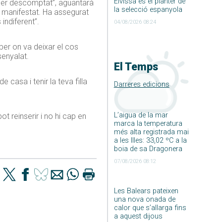
Eivissa és el planter de
 “per descomptat”, aguantarà
la selecció espanyola
ha manifestat. Ha assegurat
 indiferent”.
04/08/2026 08:24
aber on va deixar el cos
senyalat.
El Temps
casa i tenir la teva filla
Darreres edicions
L’aigua de la mar
 reinserir i no hi cap en
marca la temperatura
més alta registrada mai
a les Illes: 33,02 ºC a la
boia de sa Dragonera
07/08/2026 08:12
Les Balears pateixen
una nova onada de
calor que s’allarga fins
a aquest dijous