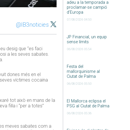
adeu a la temporada a
proclamar-se campió
d’Europa
07/08/2026 04:50
@IB3noticies
JP Financial, un equip
sense límits
eu desig que “es faci
06/08/2026 05:54
posi a les seves sabates.
a.
Festa del
mallorquinisme al
vuit dones més en el
Ciutat de Palma
s seves víctimes cocaïna
06/08/2026 05:50
ixaré tot això en mans de la
El Mallorca eclipsa el
va filla i “per a totes”
PSG al Ciutat de Palma
06/08/2026 05:36
 a les meves sabates com a