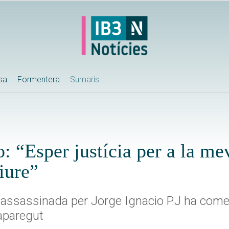
ssa
Formentera
Sumaris
 “Esper justícia per a la meva
viure”
t assassinada per Jorge Ignacio P.J ha come
 aparegut