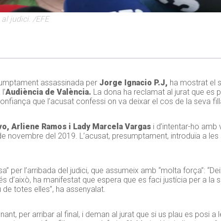
al judici. /EFE
sumptament assassinada per
Jorge Ignacio P.J,
ha mostrat el s
l’
Audiència de València.
La dona ha reclamat al jurat que es 
onfiança que l’acusat confessi on va deixar el cos de la seva fill
vo, Arliene Ramos i Lady Marcela Vargas
i d’intentar-ho amb 
 de novembre del 2019. L’acusat, presumptament, introduïa a le
sa” per l’arribada del judici, que assumeix amb “molta força”: “De
és d’això, ha manifestat que espera que es faci justícia per a la se
 de totes elles”, ha assenyalat.
ant, per arribar al final, i deman al jurat que si us plau es posi