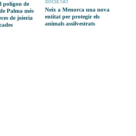
SOCIETAT
l polígon de
Neix a Menorca una nova
 de Palma més
entitat per protegir els
ces de joieria
animals assilvestrats
icades