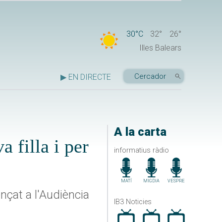
30°C
32°
26°
Illes Balears
▶ EN DIRECTE
A la carta
 filla i per
informatius ràdio
MATÍ
MIGDIA
VESPRE
nçat a l'Audiència
IB3 Noticies