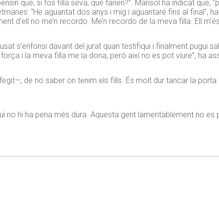
nsin que, si fos filla seva, què farien?”. Marisol ha indicat que,
etmanes: “He aguantat dos anys i mig i aguantaré fins al final”, 
ealment d’ell no me’n recordo. Me’n recordo de la meva filla. Ell m’és
sat s’enfonsi davant del jurat quan testifiqui i finalment pugui s
c força i la meva filla me la dona, però així no es pot viure”, ha as
—, de no saber on tenim els fills. És molt dur tancar la porta de 
uí no hi ha pena més dura. Aquesta gent lamentablement no es pot
.