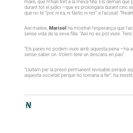
mare, que m’han tret a la meva filla. Els deman que pe
durant tot el judici —que es prolongarà durant cinc s
que no té “por, ni ira, ni fàstic ni res” a l’acusat: “R
Així mateix,
Marisol
ha mostrat l’esperança que l’acu
sense vida de la seva filla: “Així no es pot viure. Ten
“Els pares no podem viure amb aquesta pena —ha afegit
sense saber on. Volem tenir un descans en pau”.
“Lluitam per la presó permanent revisable perquè aq
aquesta societat perquè ho tornaria a fer”, ha insistit