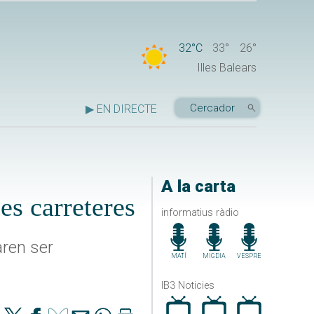
32°C
33°
26°
Illes Balears
▶ EN DIRECTE
A la carta
les carreteres
informatius ràdio
aren ser
MATÍ
MIGDIA
VESPRE
IB3 Noticies