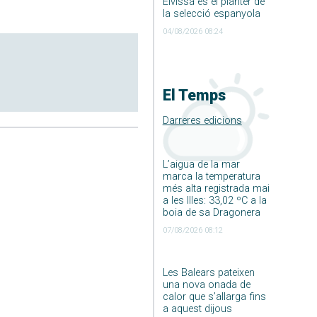
Eivissa és el planter de
la selecció espanyola
04/08/2026 08:24
El Temps
Darreres edicions
L’aigua de la mar
marca la temperatura
més alta registrada mai
a les Illes: 33,02 ºC a la
boia de sa Dragonera
07/08/2026 08:12
Les Balears pateixen
una nova onada de
calor que s’allarga fins
a aquest dijous