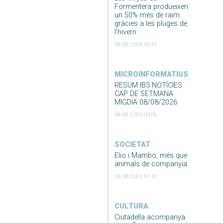
Formentera produeixen
un 50% més de raïm
gràcies a les pluges de
l’hivern
08/08/2026 05:41
MICROINFORMATIUS
RESUM IB3 NOTÍCIES
CAP DE SETMANA
MIGDIA 08/08/2026
08/08/2026 03:09
SOCIETAT
Elio i Mambo, més que
animals de companyia
08/08/2026 07:40
CULTURA
Ciutadella acompanya