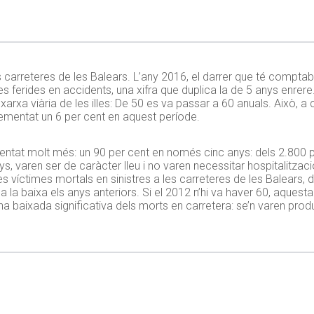
es carreteres de les Balears. L’any 2016, el darrer que té comptabi
es ferides en accidents, una xifra que duplica la de 5 anys enre
arxa viària de les illes: De 50 es va passar a 60 anuals. Això, 
crementat un 6 per cent en aquest període.
mentat molt més: un 90 per cent en només cinc anys: dels 2.800 
s, varen ser de caràcter lleu i no varen necessitar hospitalitzac
s víctimes mortals en sinistres a les carreteres de les Balears, 
a baixa els anys anteriors. Si el 2012 n’hi va haver 60, aquesta x
na baixada significativa dels morts en carretera: se’n varen produ