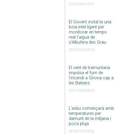
20/07/2026 03:47
El Govern instal·la una
boia intel·ligent per
monitorar en temps
real l’aigua de
s’Albufera des Grau
20/07/2026 09:33
El vent de tramuntana
impulsa el fum de
l’incendi a Girona cap a
les Balears
03/07/2026 09:24
L’estiu començarà amb
temperatures per
damunt de la mitjana i
poca pluja
09/06/2026 02:52