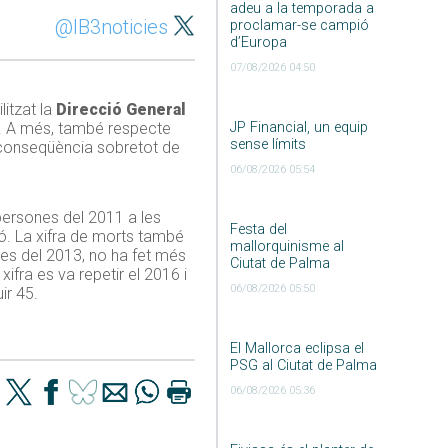
adeu a la temporada a
@IB3noticies
proclamar-se campió
d’Europa
07/08/2026 04:50
litzat la
Direcció General
re. A més, també respecte
JP Financial, un equip
sense límits
a conseqüència sobretot de
06/08/2026 05:54
persones del 2011 a les
Festa del
ió. La xifra de morts també
mallorquinisme al
des del 2013, no ha fet més
Ciutat de Palma
ifra es va repetir el 2016 i
06/08/2026 05:50
ir 45.
El Mallorca eclipsa el
PSG al Ciutat de Palma
06/08/2026 05:36