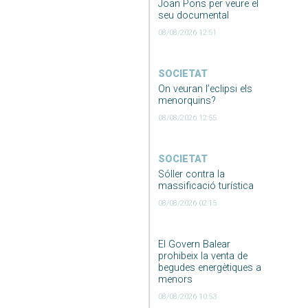
Joan Pons per veure el
seu documental
08/08/2026 12:51
SOCIETAT
On veuran l’eclipsi els
menorquins?
08/08/2026 12:55
SOCIETAT
Sóller contra la
massificació turística
08/08/2026 02:15
El Govern Balear
prohibeix la venta de
begudes energètiques a
menors
08/08/2026 10:53