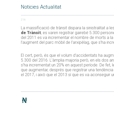
Noticies Actualitat
216
La massificació de trànsit dispara la sinistralitat a l
de Trànsit
, es varen registrar gairebé 5.300 person
del 2011 es va incrementar el nombre de morts a la x
l’augment del parc mòbil de l’arxipèlag, que s’ha in
El cert, però, és que el volum d’accidentats ha aug
5.300 del 2016. L’àmplia majoria però, en els dos any
s’ha incrementat un 20% en aquest període. De fet, le
que augmentar, després que registrar una tendència a l
el 2017, i això que el 2013 sí que es va aconseguir u