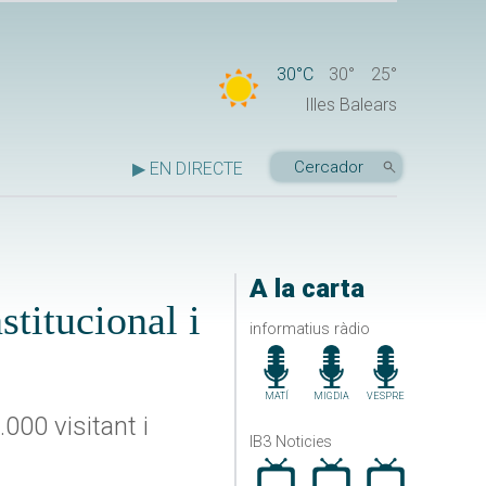
30°C
30°
25°
Illes Balears
▶ EN DIRECTE
A la carta
titucional i
informatius ràdio
MATÍ
MIGDIA
VESPRE
000 visitant i
IB3 Noticies