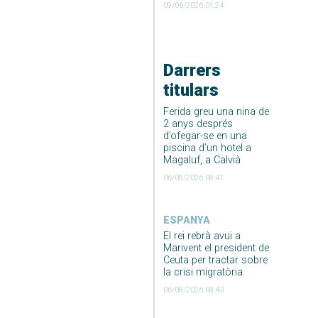
09/06/2026 01:24
Darrers
titulars
Ferida greu una nina de
2 anys després
d’ofegar-se en una
piscina d’un hotel a
Magaluf, a Calvià
06/08/2026 08:41
ESPANYA
El rei rebrà avui a
Marivent el president de
Ceuta per tractar sobre
la crisi migratòria
06/08/2026 08:43