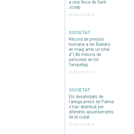
a una finca de Sant
Josep
06/08/2026 08:26
SOCIETAT
Rècord de pressió
humana a les Balears
en maig amb un total
d’1,86 milions de
persones en tot
l’arxipèlag
05/08/2026 05:19
SOCIETAT
Els desallotjats de
l’antiga presó de Palma
s’han distribuït per
diferents assentaments
de la ciutat
06/08/2026 08:40