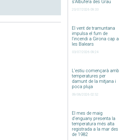
s’Albufera des Grau
20/07/2026 09:33
El vent de tramuntana
impulsa el fum de
l’incendi a Girona cap a
les Balears
03/07/2026 09:24
L’estiu començarà amb
temperatures per
damunt de la mitjana i
poca pluja
09/06/2026 02:52
El mes de maig
d’enguany presenta la
temperatura més alta
registrada a la mar des
de 1982