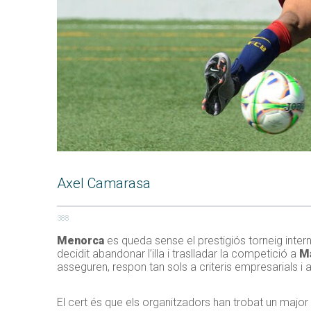
Axel Camarasa
388
Menorca
es queda sense el prestigiós torneig inter
decidit abandonar l’illa i traslladar la competició a
Ma
asseguren, respon tan sols a criteris empresarials i a 
El cert és que els organitzadors han trobat un majo