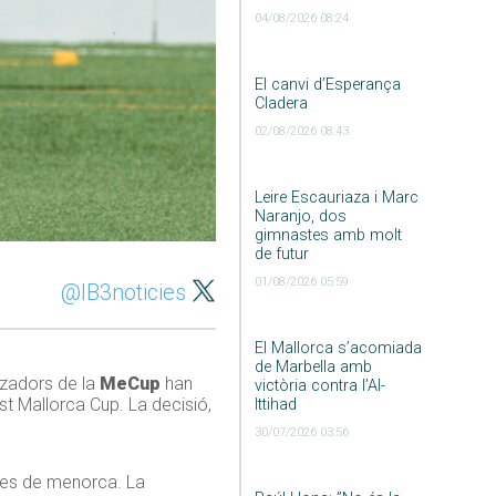
04/08/2026 08:24
El canvi d’Esperança
Cladera
02/08/2026 08:43
Leire Escauriaza i Marc
Naranjo, dos
gimnastes amb molt
de futur
01/08/2026 05:59
@IB3noticies
El Mallorca s’acomiada
de Marbella amb
tzadors de la
MeCup
han
victòria contra l’Al-
st Mallorca Cup. La decisió,
Ittihad
30/07/2026 03:56
 les de menorca. La