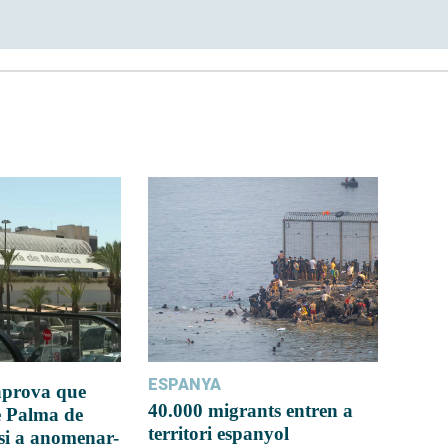
ESPANYA
 aprova que
40.000 migrants entren a
e Palma de
territori espanyol
si a anomenar-