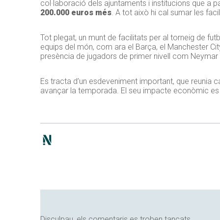
col·laboració dels ajuntaments i institucions que a p
200.000 euros més
. A tot això hi cal sumar les fa
Tot plegat, un munt de facilitats per al torneig de
equips del món, com ara el Barça, el Manchester City
presència de jugadors de primer nivell com Neymar 
Es tracta d’un esdeveniment important, que reunia ca
avançar la temporada. El seu impacte econòmic es ca
Disculpau, els comentaris es troben tancats