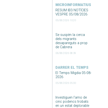
MICROINFORMATIUS
RESUM IB3 NOTÍCIES
VESPRE 05/08/2026
05/08/2026 10:20
Se suspèn la cerca
dels migrants
desapareguts a prop
de Cabrera
06/08/2026 08:39
DARRER EL TEMPS
El Temps Migdia 05-08-
2026
05/08/2026 05:00
Investiguen l’amo de
cinc podencs trobats
en un estat deplorable