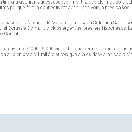
artir d’ara acolliran aquest esdeveniment fa que els impulsors del
cilitats pel que fa a la connectivitat aèria. Més vols, a més païs
 futbol base de referència de Menorca, que cada Setmana Santa c
, el Borussia Dormunt o clubs argentins, brasilers i japonesos. 
o Coutinho.
da any ente 4.000 i 5.000 visitants i que permetia obrir alguns 
lcula en prop d’1 milió d’euros, que ara es desviaran cap a Ma