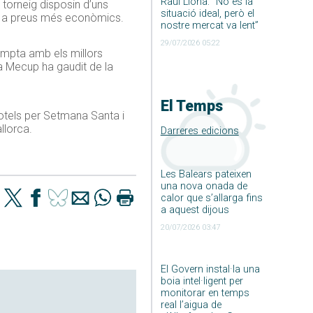
Raúl Llona: ”No és la
 torneig disposin d’uns
situació ideal, però el
os i a preus més econòmics.
nostre mercat va lent”
29/07/2026 05:22
ompta amb els millors
La Mecup ha gaudit de la
El Temps
hotels per Setmana Santa i
llorca.
Darreres edicions
Les Balears pateixen
una nova onada de
calor que s’allarga fins
a aquest dijous
20/07/2026 03:47
El Govern instal·la una
boia intel·ligent per
monitorar en temps
real l’aigua de