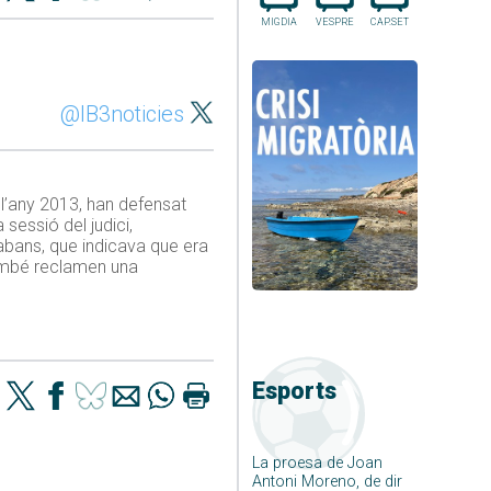
MIGDIA
VESPRE
CAP.SET
@IB3noticies
 l’any 2013, han defensat
a sessió del judici,
abans, que indicava que era
També reclamen una
Esports
La proesa de Joan
Antoni Moreno, de dir