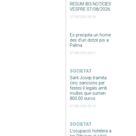
RESUM IB3 NOTÍCIES
VESPRE 07/08/2026
07/08/2026 09:34
Es precipita un home
des d’un dotzè pis a
Palma
07/08/2026 09:27
SOCIETAT
Sant Josep tramita
cinc sancions per
festes il·legals amb
multes que sumen
800.00 euros
07/08/2026 09:14
SOCIETAT
L’ocupació hotelera a