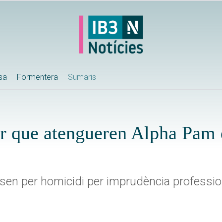
ssa
Formentera
Sumaris
er que atengueren Alpha Pam 
usen per homicidi per imprudència professio