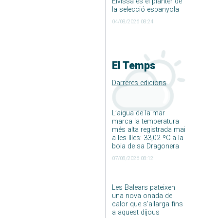
Eivissa és el planter de
la selecció espanyola
04/08/2026 08:24
El Temps
Darreres edicions
L’aigua de la mar
marca la temperatura
més alta registrada mai
a les Illes: 33,02 ºC a la
boia de sa Dragonera
07/08/2026 08:12
Les Balears pateixen
una nova onada de
calor que s’allarga fins
a aquest dijous