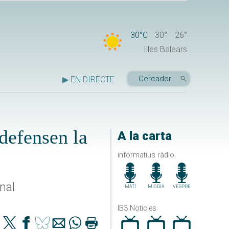
30°C
30°
26°
Illes Balears
▶ EN DIRECTE
defensen la
A la carta
informatius ràdio
nal
MATÍ
MIGDIA
VESPRE
IB3 Noticies