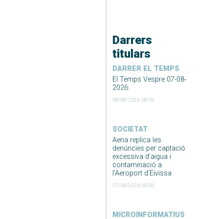
Darrers
titulars
DARRER EL TEMPS
El Temps Vespre 07-08-
2026
08/08/2026 08:59
SOCIETAT
Aena replica les
denúncies per captació
excessiva d’aigua i
contaminació a
l’Aeroport d’Eivissa
07/08/2026 09:59
MICROINFORMATIUS