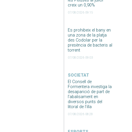
les Pitiüses al juliol
creix un 0,90%
07/08/2026 09:15
Es prohibeix el bany en
una zona de la platja
des Codolar per la
presència de bacteris al
torrent
07/08/2026 09:03
SOCIETAT
El Consell de
Formentera investiga la
desaparició de part de
l’abalisament en
diversos punts del
litoral de l’illa
07/08/2026 08:28
ESPORTS