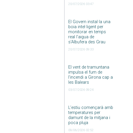
20/07/2026 03:47
El Govern instal·la una
boia intel·ligent per
monitorar en temps
real l’aigua de
s’Albufera des Grau
20/07/2026 09:33
El vent de tramuntana
impulsa el fum de
l’incendi a Girona cap a
les Balears
03/07/2026 09:24
L’estiu començarà amb
temperatures per
damunt de la mitjana i
poca pluja
09/06/2026 02:52