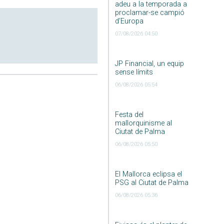
adeu a la temporada a
proclamar-se campió
d’Europa
07/08/2026 04:50
JP Financial, un equip
sense límits
06/08/2026 05:54
Festa del
mallorquinisme al
Ciutat de Palma
06/08/2026 05:50
El Mallorca eclipsa el
PSG al Ciutat de Palma
06/08/2026 05:36