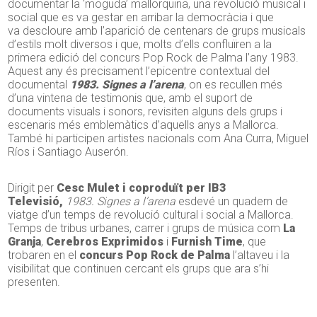
documentar la ‘moguda’ mallorquina, una revolució musical i
social que es va gestar en arribar la democràcia i que
va descloure amb l’aparició de centenars de grups musicals
d’estils molt diversos i que, molts d’ells confluïren a la
primera edició del
concurs
Pop Rock de Palma l’any 1983.
Aquest any és precisament l’epicentre contextual del
documental
1983.
Signes
a l’arena
, on es recullen més
d’una vintena de testimonis que, amb el suport de
documents
visuals i sonors, revisiten alguns dels grups i
escenaris més emblemàtics d’aquells anys a Mallorca.
També hi participen artistes nacionals com
Ana
Curra, Miguel
Ríos i Santiago Auserón.
Dirigit per
Cesc Mulet i coproduït per IB3
Televisió,
1983.
Signes
a l’arena
esdevé un quadern de
viatge d’un temps de revolució cultural i social a Mallorca.
Temps de tribus urbanes, carrer i grups de música com
La
Granja
,
Cerebros
E
xprimidos
i
Furnish Time
, que
trobaren en el
concurs Pop Rock de Palma
l’altaveu i la
visibilitat que continuen cercant els grups que ara s’hi
presenten.