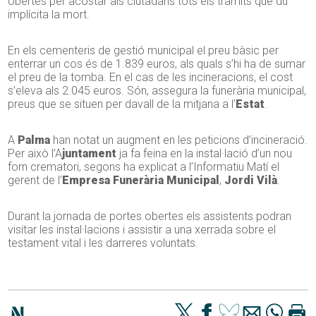
obertes per acostar als ciutadans tots els tràmits que du
implícita la mort.
En els cementeris de gestió municipal el preu bàsic per
enterrar un cos és de 1.839 euros, als quals s’hi ha de sumar
el preu de la tomba. En el cas de les incineracions, el cost
s’eleva als 2.045 euros. Són, assegura la funerària municipal,
preus que se situen per davall de la mitjana a l’
Estat
.
A
Palma
han notat un augment en les peticions d’incineració.
Per això l’A
juntament
ja fa feina en la instal·lació d’un nou
forn crematori, segons ha explicat a l’Informatiu Matí el
gerent de l’
Empresa Funerària Municipal
,
Jordi Vilà
.
Durant la jornada de portes obertes els assistents podran
visitar les instal·lacions i assistir a una xerrada sobre el
testament vital i les darreres voluntats.