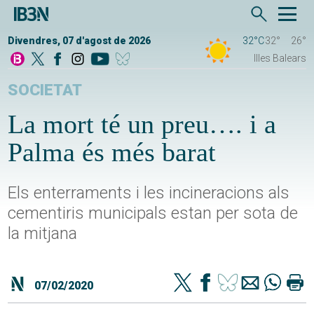
Divendres, 07 d'agost de 2026
32°C
32°
26°
Illes Balears
SOCIETAT
La mort té un preu…. i a
Palma és més barat
Els enterraments i les incineracions als
cementiris municipals estan per sota de
la mitjana
07/02/2020