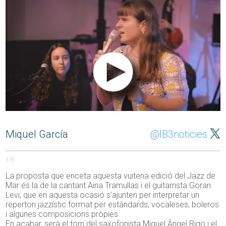
Miquel García
@IB3noticies
179
La proposta que enceta aquesta vuitena edició del Jazz de
Mar és la de la cantant Aina Tramullas i el guitarrista Goran
Levi, que en aquesta ocasió s’ajunten per interpretar un
repertori jazzístic format per estàndards, vocaleses, boleros
i algunes composicions pròpies.
En acabar, serà el torn del saxofonista Miquel Àngel Rigo i el