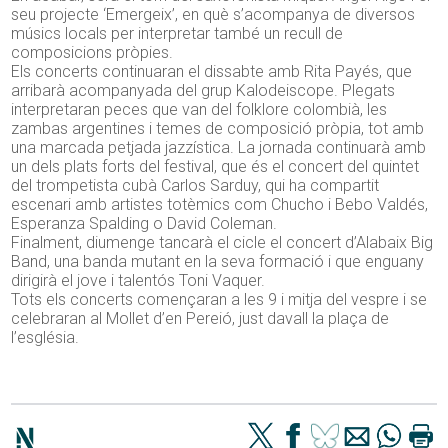
seu projecte ‘Emergeix’, en què s’acompanya de diversos
músics locals per interpretar també un recull de
composicions pròpies.
Els concerts continuaran el dissabte amb Rita Payés, que
arribarà acompanyada del grup Kalodeiscope. Plegats
interpretaran peces que van del folklore colombià, les
zambas argentines i temes de composició pròpia, tot amb
una marcada petjada jazzística. La jornada continuarà amb
un dels plats forts del festival, que és el concert del quintet
del trompetista cubà Carlos Sarduy, qui ha compartit
escenari amb artistes totèmics com Chucho i Bebo Valdés,
Esperanza Spalding o David Coleman.
Finalment, diumenge tancarà el cicle el concert d’Alabaix Big
Band, una banda mutant en la seva formació i que enguany
dirigirà el jove i talentós Toni Vaquer.
Tots els concerts començaran a les 9 i mitja del vespre i se
celebraran al Mollet d’en Pereió, just davall la plaça de
l’església.