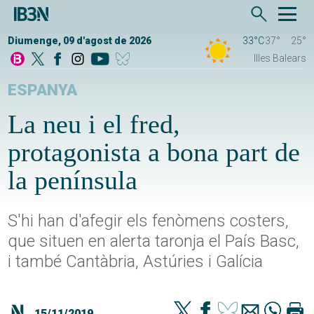
Diumenge, 09 d'agost de 2026
33°C
37°
25°
Illes Balears
ESPANYA
La neu i el fred,
protagonista a bona part de
la península
S'hi han d'afegir els fenòmens costers,
que situen en alerta taronja el País Basc,
i també Cantàbria, Astúries i Galícia
15/11/2019