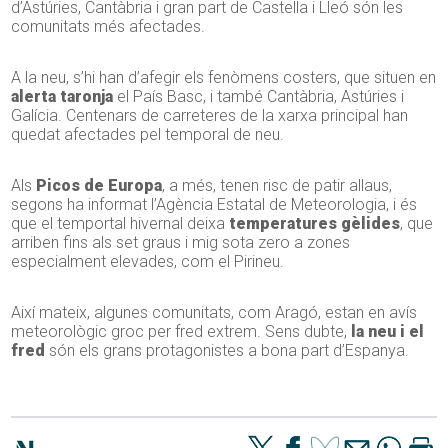
d’Astúries, Cantàbria i gran part de Castella i Lleó són les
comunitats més afectades.
A la neu, s’hi han d’afegir els fenòmens costers, que situen en
alerta taronja
el País Basc, i també Cantàbria, Astúries i
Galícia. Centenars de carreteres de la xarxa principal han
quedat afectades pel temporal de neu.
Als
Picos de Europa
, a més, tenen risc de patir allaus,
segons ha informat l’Agència Estatal de Meteorologia, i és
que el temportal hivernal deixa
temperatures gèlides
, que
arriben fins als set graus i mig sota zero a zones
especialment elevades, com el Pirineu.
Així mateix, algunes comunitats, com Aragó, estan en avís
meteorològic groc per fred extrem. Sens dubte,
la neu i el
fred
són els grans protagonistes a bona part d’Espanya.