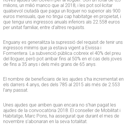
milions, un milió manco que al 2018, i les pot sol·licitar
qualsevol ciutadà que pagui un lloguer no superior als 900
euros mensuals, que no tingui cap habitatge en propietat, i
que tengui uns ingressos anuals inferiors als 22.558 euros
per unitat familiar, entre d’altres requisits.
Enguany es generalitza la supressió del requisit de tenir uns
ingressos mínims que ja estava vigent a Eivissa i
Formentera. La subvenció pública cobreix el 40% del preu
del lloguer, però pot arribar fins al 50% en el cas dels joves
de fins a 35 anys i dels més grans de 65 anys.
El nombre de beneficiaris de les ajudes s’ha incrementat en
els darrers 4 anys, des dels 785 al 2015 als més de 2.553
l’any passat.
Unes ajudes que arriben quan encara no s’han pagat les
ajudes de la convocatòria 2018. El conseller de Mobilitat i
Habitatge, Marc Pons, ha assegurat que durant el mes de
novembre s’abonaran en la seva totalitat.