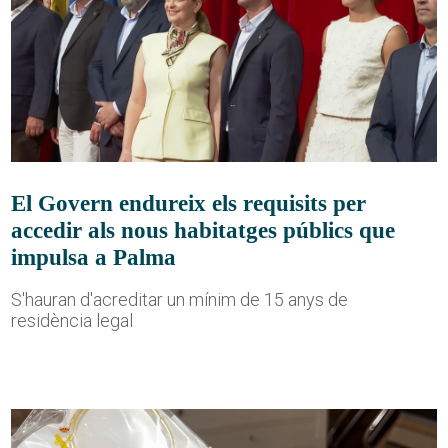
El Govern endureix els requisits per
accedir als nous habitatges públics que
impulsa a Palma
S'hauran d'acreditar un mínim de 15 anys de
residència legal