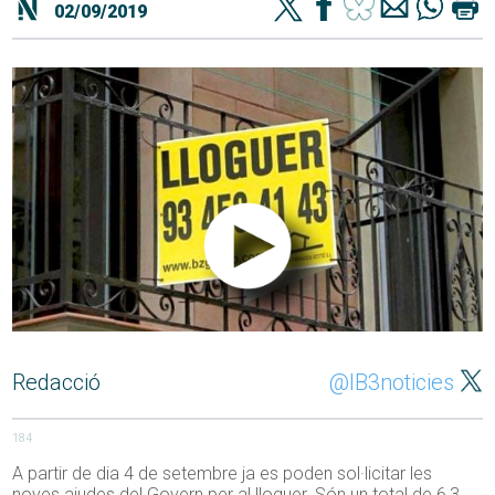
02/09/2019
Redacció
@IB3noticies
184
A partir de dia 4 de setembre ja es poden sol·licitar les
noves ajudes del Govern per al lloguer. Són un total de 6,3