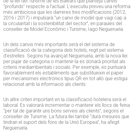
de la llei del Turisme de les Balears que planteja canvis
“profunds” respecte a l’actual. L’executiu preveu una reforma
més ambiciosa que les darreres tres modificacions (2012,
2016 i 2017) i impulsarà “un canvi de model que vagi cap a
la circularitat i la sostenibilitat del sector”, en paraules del
conseller de Model Econòmic i Turisme, Iago Negueruela.
Un dels canvis més importants serà el del sistema de
classificació de la categoria dels hotels, regit pel sistema
d’estrelles. Segons ha avançat Negueruela, amb la nova llei
per pujar de categoria o mantenir-la es donarà prioritat als
criteris mediambientals i socials. Per exemple, es puntuarà
favorablement els establiments que substitueixin el paper
per mecanismes electrònics tipus QR en tot allò que estigui
relacionat amb la informació als clients.
Un altre criteri important en la classificació hotelera serà el
laboral. Es valorarà incrementar o mantenir els llocs de feina
“per tal de garantir uns bons serveis als clients”, segons el
conseller de Turisme. La futura llei també “durà mesures que
tindran el suport dels fons de la Unió Europea”, ha afegit
Negueruela.