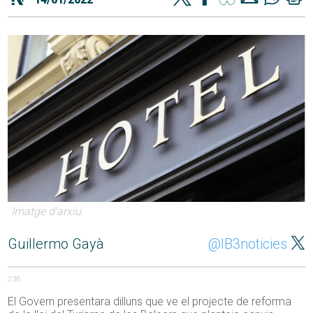
Imatge d'arxiu.
Guillermo Gayà
@IB3noticies
236
El Govern presentara dilluns que ve el projecte de reforma