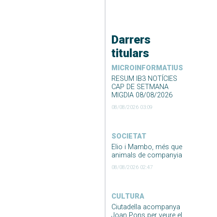
Darrers
titulars
MICROINFORMATIUS
RESUM IB3 NOTÍCIES
CAP DE SETMANA
MIGDIA 08/08/2026
08/08/2026 03:09
SOCIETAT
Elio i Mambo, més que
animals de companyia
08/08/2026 02:47
CULTURA
Ciutadella acompanya
Joan Pons per veure el