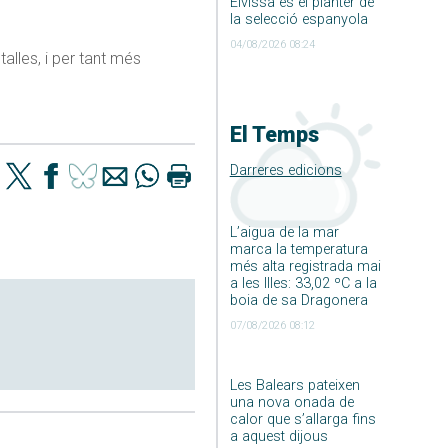
Eivissa és el planter de
la selecció espanyola
04/08/2026 08:24
lles, i per tant més
El Temps
Darreres edicions
L’aigua de la mar
marca la temperatura
més alta registrada mai
a les Illes: 33,02 ºC a la
boia de sa Dragonera
07/08/2026 08:12
Les Balears pateixen
una nova onada de
calor que s’allarga fins
a aquest dijous