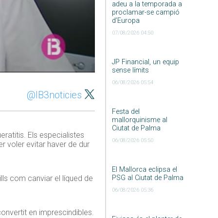
adeu a la temporada a
proclamar-se campió
d’Europa
07/08/2026 04:50
JP Financial, un equip
sense límits
06/08/2026 05:54
@IB3noticies
Festa del
mallorquinisme al
Ciutat de Palma
ratitis. Els especialistes
06/08/2026 05:50
er voler evitar haver de dur
El Mallorca eclipsa el
PSG al Ciutat de Palma
lls com canviar el líqued de
06/08/2026 05:36
convertit en imprescindibles.