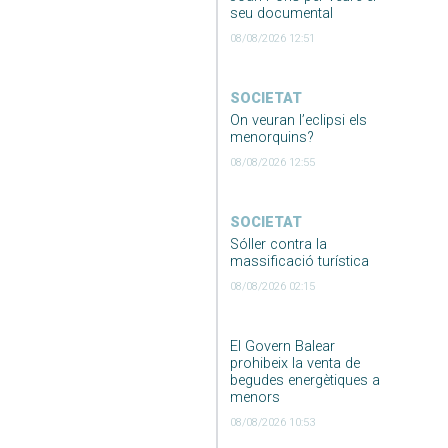
seu documental
08/08/2026 12:51
SOCIETAT
On veuran l’eclipsi els
menorquins?
08/08/2026 12:55
SOCIETAT
Sóller contra la
massificació turística
08/08/2026 02:15
El Govern Balear
prohibeix la venta de
begudes energètiques a
menors
08/08/2026 10:53