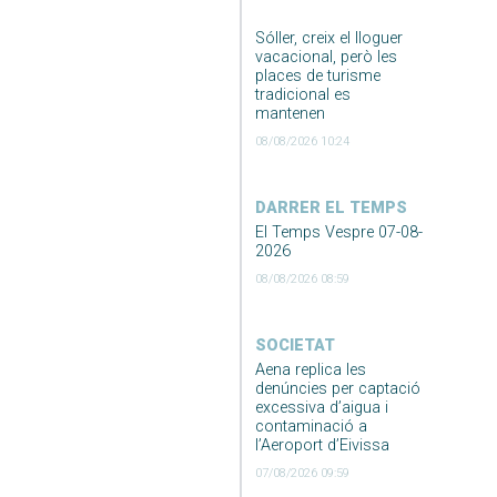
Sóller, creix el lloguer
vacacional, però les
places de turisme
tradicional es
mantenen
08/08/2026 10:24
DARRER EL TEMPS
El Temps Vespre 07-08-
2026
08/08/2026 08:59
SOCIETAT
Aena replica les
denúncies per captació
excessiva d’aigua i
contaminació a
l’Aeroport d’Eivissa
07/08/2026 09:59