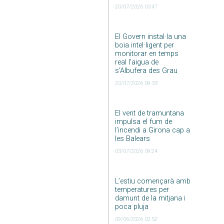
20/07/2026 03:47
El Govern instal·la una
boia intel·ligent per
monitorar en temps
real l’aigua de
s’Albufera des Grau
20/07/2026 09:33
El vent de tramuntana
impulsa el fum de
l’incendi a Girona cap a
les Balears
03/07/2026 09:24
L’estiu començarà amb
temperatures per
damunt de la mitjana i
poca pluja
09/06/2026 02:52