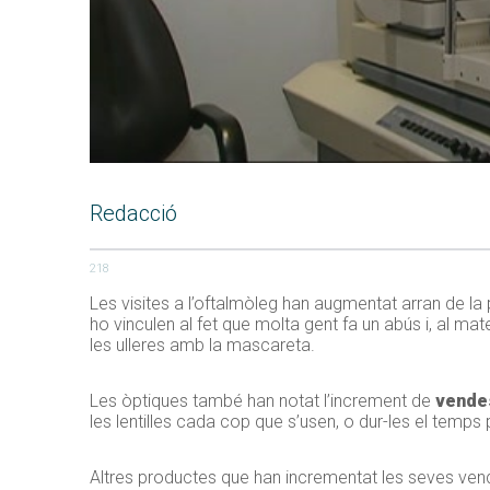
Redacció
218
Les visites a l’oftalmòleg han augmentat arran de la 
ho vinculen al fet que molta gent fa un abús i, al ma
les ulleres amb la mascareta.
Les òptiques també han notat l’increment de
vendes
les lentilles cada cop que s’usen, o dur-les el temps
Altres productes que han incrementat les seves vendes 