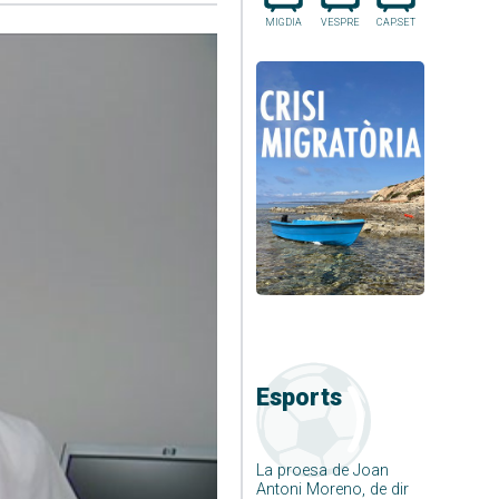
MIGDIA
VESPRE
CAP.SET
Esports
La proesa de Joan
Antoni Moreno, de dir