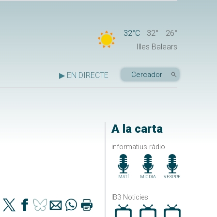
32°C
32°
26°
Illes Balears
▶ EN DIRECTE
A la carta
informatius ràdio
MATÍ
MIGDIA
VESPRE
IB3 Noticies