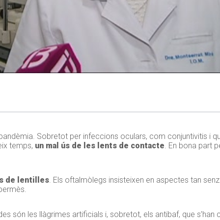
pandèmia. Sobretot per infeccions oculars, com conjuntivitis i que
teix temps,
un mal ús de les lents de contacte
. En bona part p
 de lentilles
. Els oftalmòlegs insisteixen en aspectes tan senzi
 permès.
són les llàgrimes artificials i, sobretot, els antibaf, que s’han 