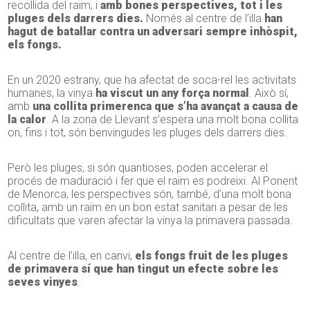
recollida del raïm, i
amb bones perspectives, tot i les
pluges dels darrers dies.
Només al centre de l’illa
han
hagut de batallar contra un adversari sempre inhòspit,
els fongs.
En un 2020 estrany, que ha afectat de soca-rel les activitats
humanes, la vinya
ha viscut un any força normal
. Això sí,
amb
una collita primerenca que s’ha avançat a causa de
la calor
. A la zona de Llevant s’espera una molt bona collita
on, fins i tot, són benvingudes les pluges dels darrers dies.
Però les pluges, si són quantioses, poden accelerar el
procés de maduració i fer que el raïm es podreixi. Al Ponent
de Menorca, les perspectives són, també, d’una molt bona
collita, amb un raïm en un bon estat sanitari a pesar de les
dificultats que varen afectar la vinya la primavera passada.
Al centre de l’illa, en canvi,
els fongs fruit de les pluges
de primavera sí que han tingut un efecte sobre les
seves vinyes
.