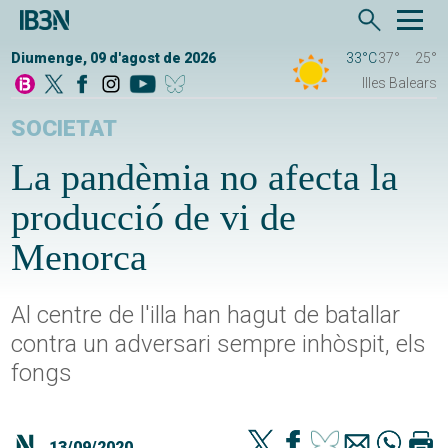
Diumenge, 09 d'agost de 2026
33°C
37°
25°
Illes Balears
SOCIETAT
La pandèmia no afecta la
producció de vi de
Menorca
Al centre de l'illa han hagut de batallar
contra un adversari sempre inhòspit, els
fongs
13/09/2020