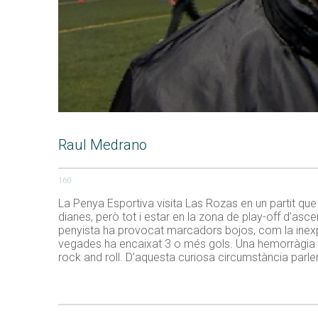
Raul Medrano
160
La Penya Esportiva visita Las Rozas en un partit que
dianes, però tot i estar en la zona de play-off d’asc
penyista ha provocat marcadors bojos, com la inexplica
vegades ha encaixat 3 o més gols. Una hemorràgia 
rock and roll. D’aquesta curiosa circumstància parlen 