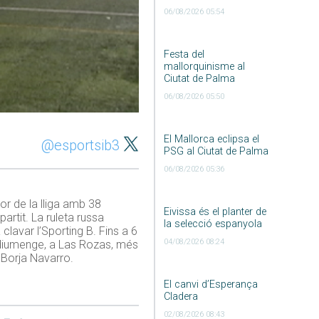
06/08/2026 05:54
Festa del
mallorquinisme al
Ciutat de Palma
06/08/2026 05:50
El Mallorca eclipsa el
@esportsib3
PSG al Ciutat de Palma
06/08/2026 05:36
or de la lliga amb 38
Eivissa és el planter de
artit. La ruleta russa
la selecció espanyola
clavar l’Sporting B. Fins a 6
04/08/2026 08:24
 diumenge, a Las Rozas, més
l Borja Navarro.
El canvi d’Esperança
Cladera
02/08/2026 08:43