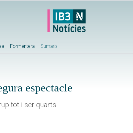
ssa
Formentera
Sumaris
egura espectacle
rup tot i ser quarts