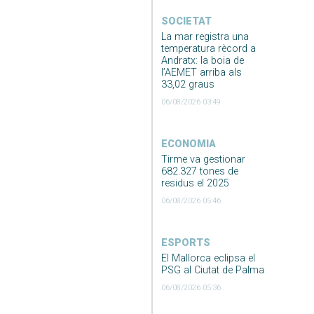
SOCIETAT
La mar registra una
temperatura rècord a
Andratx: la boia de
l’AEMET arriba als
33,02 graus
06/08/2026 03:49
ECONOMIA
Tirme va gestionar
682.327 tones de
residus el 2025
06/08/2026 05:46
ESPORTS
El Mallorca eclipsa el
PSG al Ciutat de Palma
06/08/2026 05:36