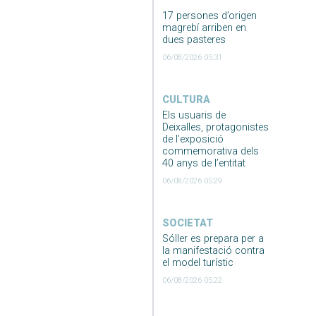
17 persones d’origen
magrebí arriben en
dues pasteres
06/08/2026 05:31
CULTURA
Els usuaris de
Deixalles, protagonistes
de l’exposició
commemorativa dels
40 anys de l’entitat
06/08/2026 05:29
SOCIETAT
Sóller es prepara per a
la manifestació contra
el model turístic
06/08/2026 05:22