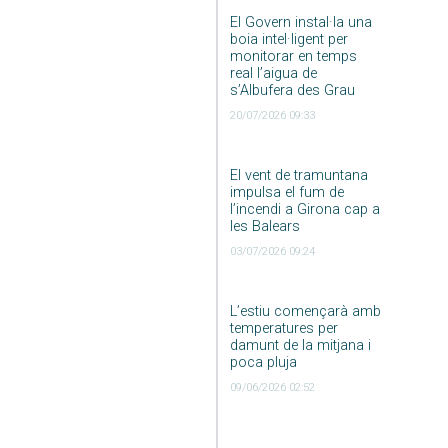
El Govern instal·la una
boia intel·ligent per
monitorar en temps
real l’aigua de
s’Albufera des Grau
20/07/2026 09:33
El vent de tramuntana
impulsa el fum de
l’incendi a Girona cap a
les Balears
03/07/2026 09:24
L’estiu començarà amb
temperatures per
damunt de la mitjana i
poca pluja
09/06/2026 02:52