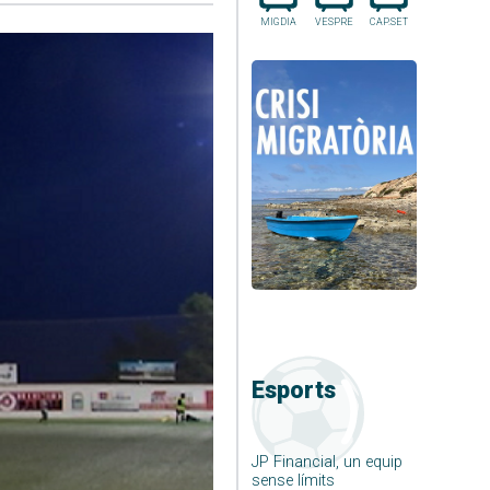
MIGDIA
VESPRE
CAP.SET
Esports
JP Financial, un equip
sense límits