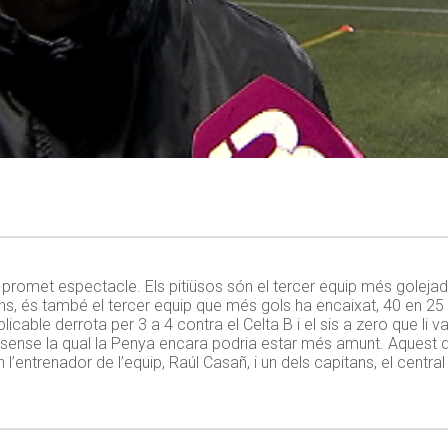
 promet espectacle. Els pitiüsos són el tercer equip més golejad
ens, és també el tercer equip que més gols ha encaixat, 40 en 25 p
ble derrota per 3 a 4 contra el Celta B i el sis a zero que li va 
sense la qual la Penya encara podria estar més amunt. Aquest
l’entrenador de l’equip, Raúl Casañ, i un dels capitans, el centra