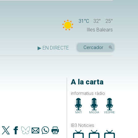
31°C
32°
25°
Illes Balears
▶ EN DIRECTE
A la carta
informatius ràdio
MATÍ
MIGDIA
VESPRE
IB3 Noticies