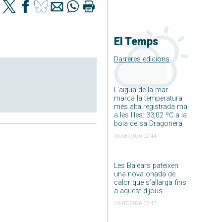
El Temps
Darreres edicions
L’aigua de la mar
marca la temperatura
més alta registrada mai
a les Illes: 33,02 ºC a la
boia de sa Dragonera
06/08/2026 02:44
Les Balears pateixen
una nova onada de
calor que s’allarga fins
a aquest dijous
20/07/2026 03:47