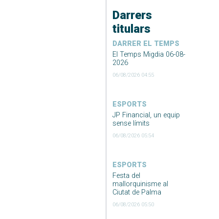
Darrers
titulars
DARRER EL TEMPS
El Temps Migdia 06-08-
2026
06/08/2026 04:55
ESPORTS
JP Financial, un equip
sense límits
06/08/2026 05:54
ESPORTS
Festa del
mallorquinisme al
Ciutat de Palma
06/08/2026 05:50