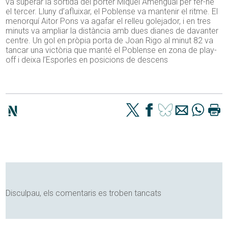
va superar la sortida del porter Miquel Amengual per fer-ne
el tercer. Lluny d’afluixar, el Poblense va mantenir el ritme. El
menorquí Aitor Pons va agafar el relleu golejador, i en tres
minuts va ampliar la distància amb dues dianes de davanter
centre. Un gol en pròpia porta de Joan Rigo al minut 82 va
tancar una victòria que manté el Poblense en zona de play-
off i deixa l’Esporles en posicions de descens
Disculpau, els comentaris es troben tancats