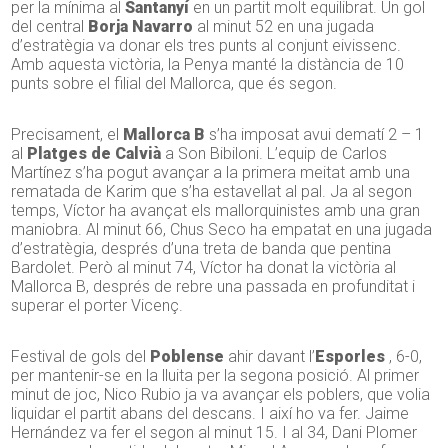
per la mínima al
Santanyí
en un partit molt equilibrat. Un gol
del central
Borja Navarro
al minut 52 en una jugada
d’estratègia va donar els tres punts al conjunt eivissenc.
Amb aquesta victòria, la Penya manté la distància de 10
punts sobre el filial del Mallorca, que és segon.
Precisament, el
Mallorca B
s’ha imposat avui dematí 2 – 1
al
Platges de Calvià
a Son Bibiloni. L’equip de Carlos
Martínez s’ha pogut avançar a la primera meitat amb una
rematada de Karim que s’ha estavellat al pal. Ja al segon
temps, Víctor ha avançat els mallorquinistes amb una gran
maniobra. Al minut 66, Chus Seco ha empatat en una jugada
d’estratègia, després d’una treta de banda que pentina
Bardolet. Però al minut 74, Víctor ha donat la victòria al
Mallorca B, després de rebre una passada en profunditat i
superar el porter Vicenç.
Festival de gols del
Poblense
ahir davant l’
Esporles
, 6-0,
per mantenir-se en la lluita per la segona posició. Al primer
minut de joc, Nico Rubio ja va avançar els poblers, que volia
liquidar el partit abans del descans. I així ho va fer. Jaime
Hernández va fer el segon al minut 15. I al 34, Dani Plomer