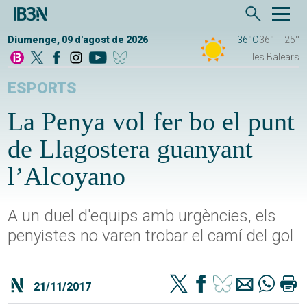
Diumenge, 09 d'agost de 2026
36°C
36°
25°
Illes Balears
ESPORTS
La Penya vol fer bo el punt
de Llagostera guanyant
l’Alcoyano
A un duel d'equips amb urgències, els
penyistes no varen trobar el camí del gol
21/11/2017