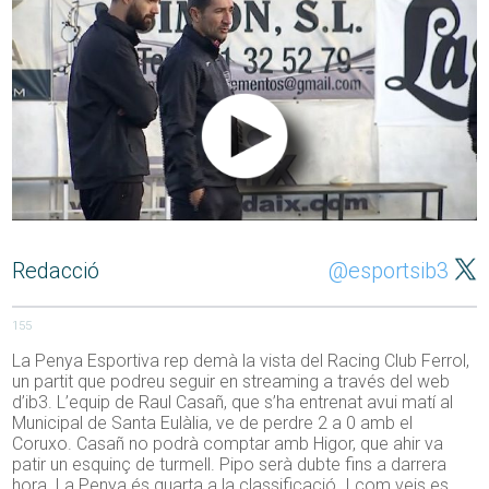
Redacció
@esportsib3
155
La Penya Esportiva rep demà la vista del Racing Club Ferrol,
un partit que podreu seguir en streaming a través del web
d’ib3. L’equip de Raul Casañ, que s’ha entrenat avui matí al
Municipal de Santa Eulàlia, ve de perdre 2 a 0 amb el
Coruxo. Casañ no podrà comptar amb Higor, que ahir va
patir un esquinç de turmell. Pipo serà dubte fins a darrera
hora. La Penya és quarta a la classificació. I com veis es