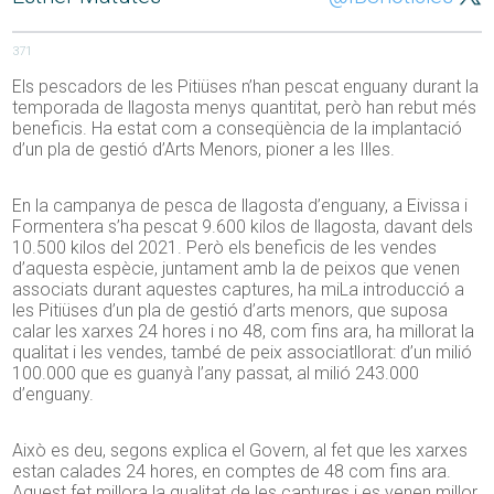
371
Els pescadors de les Pitiüses n’han pescat enguany durant la
temporada de llagosta menys quantitat, però han rebut més
beneficis. Ha estat com a conseqüència de la implantació
d’un pla de gestió d’Arts Menors, pioner a les Illes.
En la campanya de pesca de llagosta d’enguany, a Eivissa i
Formentera s’ha pescat 9.600 kilos de llagosta, davant dels
10.500 kilos del 2021. Però els beneficis de les vendes
d’aquesta espècie, juntament amb la de peixos que venen
associats durant aquestes captures, ha miLa introducció a
les Pitiüses d’un pla de gestió d’arts menors, que suposa
calar les xarxes 24 hores i no 48, com fins ara, ha millorat la
qualitat i les vendes, també de peix associatllorat: d’un milió
100.000 que es guanyà l’any passat, al milió 243.000
d’enguany.
Això es deu, segons explica el Govern, al fet que les xarxes
estan calades 24 hores, en comptes de 48 com fins ara.
Aquest fet millora la qualitat de les captures i es venen millor