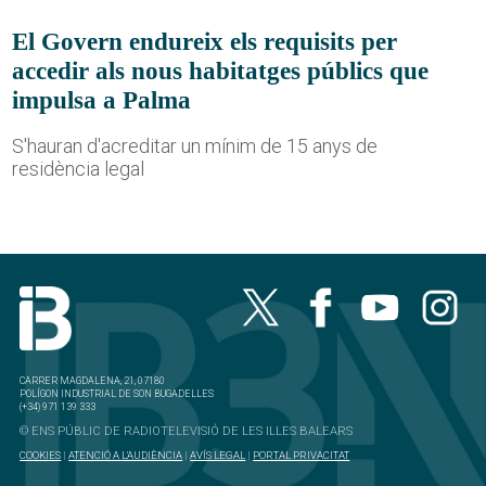
El Govern endureix els requisits per
accedir als nous habitatges públics que
impulsa a Palma
S'hauran d'acreditar un mínim de 15 anys de
residència legal
CARRER MAGDALENA, 21, 07180
POLÍGON INDUSTRIAL DE SON BUGADELLES
(+34) 971 139 333
© ENS PÚBLIC DE RADIOTELEVISIÓ DE LES ILLES BALEARS
COOKIES
|
ATENCIÓ A L'AUDIÈNCIA
|
AVÍS LEGAL
|
PORTAL PRIVACITAT