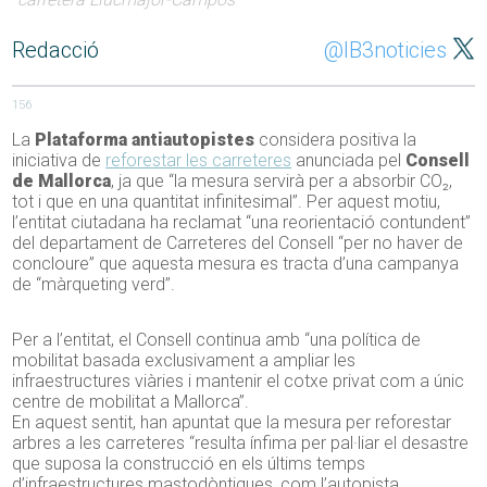
Redacció
@IB3noticies
156
La
Plataforma antiautopistes
considera positiva la
iniciativa de
reforestar les carreteres
anunciada pel
Consell
de Mallorca
, ja que “la mesura servirà per a absorbir CO₂,
tot i que en una quantitat infinitesimal”. Per aquest motiu,
l’entitat ciutadana ha reclamat “una reorientació contundent”
del departament de Carreteres del Consell “per no haver de
concloure” que aquesta mesura es tracta d’una campanya
de “màrqueting verd”.
Per a l’entitat, el Consell continua amb “una política de
mobilitat basada exclusivament a ampliar les
infraestructures viàries i mantenir el cotxe privat com a únic
centre de mobilitat a Mallorca”.
En aquest sentit, han apuntat que la mesura per reforestar
arbres a les carreteres “resulta ínfima per pal·liar el desastre
que suposa la construcció en els últims temps
d’infraestructures mastodòntiques, com l’autopista