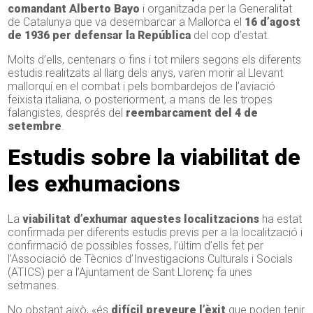
comandant Alberto Bayo
i organitzada per la Generalitat
de Catalunya que va desembarcar a Mallorca el
16 d’agost
de 1936 per defensar la República
del cop d’estat.
Molts d’ells, centenars o fins i tot milers segons els diferents
estudis realitzats al llarg dels anys, varen morir al Llevant
mallorquí en el combat i pels bombardejos de l’aviació
feixista italiana, o posteriorment, a mans de les tropes
falangistes, després del
reembarcament del 4 de
setembre
.
Estudis sobre la viabilitat de
les exhumacions
La
viabilitat d’exhumar aquestes localitzacions
ha estat
confirmada per diferents estudis previs per a la localització i
confirmació de possibles fosses, l’últim d’ells fet per
l’Associació de Tècnics d’Investigacions Culturals i Socials
(ATICS) per a l’Ajuntament de Sant Llorenç fa unes
setmanes.
No obstant això, «és
difícil preveure l’èxit
que poden tenir