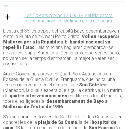
206
Les Balears rebran 124.000 € del Pla estatal
d’exhumacions de víctimes de la dictadura
L’estiu del 36 les tropes del capità Bayo desembarcaven
entre la Punta de n’Amer i Porto Cristo.
Volien recuperar
Mallorca per a la República
. El
bàndol nacional va
repel·lir l’atac
, i els milicians hagueren d’embarcar-se
novament cap a Barcelona. Centenars de persones, però,
no varen ser a temps d’embarcar. La majoria varen ser
assassinats.
Ara el Govern ha aprovat el Quart Pla d’Actuacions en
Fosses de la Guerra Civil i el Franquisme, que inclou una
tercera intervenció en el cementiri de
Son Coletes
(Manacor), la qual s’espera que sigui la definitiva, i un mínim
de
quatre intervencions més
en diferents localitzacions,
totes elles lligades al
desembarcament de Bayo a
Mallorca de l’estiu de 1936
.
S’exhumaran les fosses de Sant Llorenç des Cardassar, en
concret les de la
platja de Sa Coma
, la de l’
hospital de
sang
(3 km terra endins), la de la finca de
Son Escrivà
(al