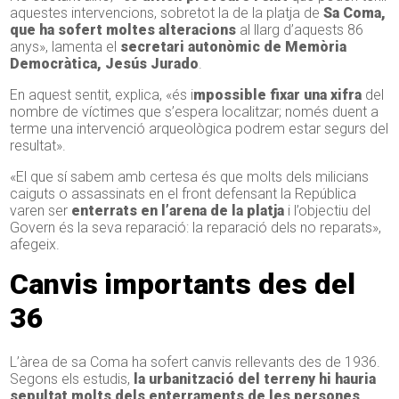
aquestes intervencions, sobretot la de la platja de
Sa Coma,
que ha sofert moltes alteracions
al llarg d’aquests 86
anys», lamenta el
secretari autonòmic de Memòria
Democràtica, Jesús Jurado
.
En aquest sentit, explica, «és i
mpossible fixar una xifra
del
nombre de víctimes que s’espera localitzar; només duent a
terme una intervenció arqueològica podrem estar segurs del
resultat».
«El que sí sabem amb certesa és que molts dels milicians
caiguts o assassinats en el front defensant la República
varen ser
enterrats en l’arena de la platja
i l’objectiu del
Govern és la seva reparació: la reparació dels no reparats»,
afegeix.
Canvis importants des del
36
L’àrea de sa Coma ha sofert canvis rellevants des de 1936.
Segons els estudis,
la urbanització del terreny hi hauria
sepultat molts dels enterraments de les persones