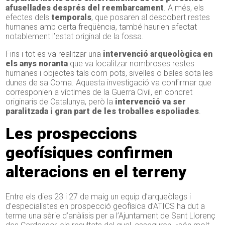
afusellades després del reembarcament
. A més, els
efectes dels
temporals
, que posaren al descobert restes
humanes amb certa freqüència, també haurien afectat
notablement l’estat original de la fossa.
Fins i tot es va realitzar una
intervenció arqueològica en
els anys noranta
que va localitzar nombroses restes
humanes i objectes tals com pots, sivelles o bales sota les
dunes de sa Coma. Aquesta investigació va confirmar que
corresponien a víctimes de la Guerra Civil, en concret
originaris de Catalunya, però la
intervenció va ser
paralitzada i gran part de les troballes espoliades
.
Les prospeccions
geofísiques confirmen
alteracions en el terreny
Entre els dies 23 i 27 de maig un equip d’arqueòlegs i
d’especialistes en prospecció geofísica d’ATICS ha dut a
terme una sèrie d’anàlisis per a l’Ajuntament de Sant Llorenç