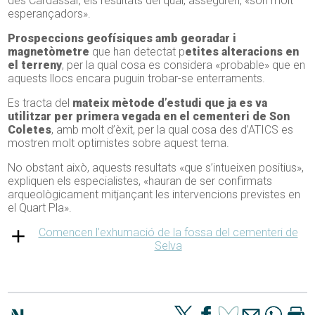
des Cardassar, els resultats del qual, asseguren, «són molt
esperançadors».
Prospeccions geofísiques amb georadar i
magnetòmetre
que han detectat p
etites alteracions en
el terreny
, per la qual cosa es considera «probable» que en
aquests llocs encara puguin trobar-se enterraments.
Es tracta del
mateix mètode d’estudi que ja es va
utilitzar per primera vegada en el cementeri de Son
Coletes
, amb molt d’èxit, per la qual cosa des d’ATICS es
mostren molt optimistes sobre aquest tema.
No obstant això, aquests resultats «que s’intueixen positius»,
expliquen els especialistes, «hauran de ser confirmats
arqueològicament mitjançant les intervencions previstes en
el Quart Pla».
Comencen l’exhumació de la fossa del cementeri de
Selva