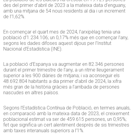
des del primer d’abril de 2023 a la mateixa data d’enguany,
amb una mitjana de 54 nous residents al dia i un increment
de l’1,62%.
En començar el quart mes de 2024, l’arxipèlag tenia una
població d’1.234.106; un 0,17% més que en començar l’any,
segons les dades difoses aquest dijous per l’Institut
Nacional d’Estadística (INE).
La població d’Espanya va augmentar en 82.346 persones
durant el primer trimestre de l’any, a un ritme lleugerament
superior a les 900 diàries de mitjana; i va aconseguir els
48.692.804 habitants a dia primer d’abril de 2024, la xifra
més gran de la història gràcies a l’arribada de persones
nascudes en altres països.
Segons l’Estadística Contínua de Població, en termes anuals,
en comparació amb la mateixa data de 2023, el creixement
poblacional estimat va ser de 459.615 persones, un 0,95%;
fet que significa un cert alentiment després de sis trimestres
amb taxes interanuals superiors a l’1%.