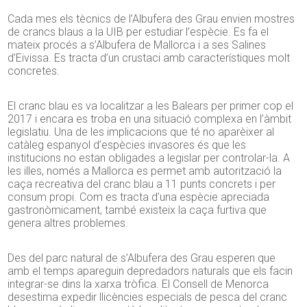
Cada mes els tècnics de l’Albufera des Grau envien mostres
de crancs blaus a la UIB per estudiar l’espècie. Es fa el
mateix procés a s’Albufera de Mallorca i a ses Salines
d’Eivissa. Es tracta d’un crustaci amb característiques molt
concretes.
El cranc blau es va localitzar a les Balears per primer cop el
2017 i encara es troba en una situació complexa en l’àmbit
legislatiu. Una de les implicacions que té no aparèixer al
catàleg espanyol d’espècies invasores és que les
institucions no estan obligades a legislar per controlar-la. A
les illes, només a Mallorca es permet amb autorització la
caça recreativa del cranc blau a 11 punts concrets i per
consum propi. Com es tracta d’una espècie apreciada
gastronòmicament, també existeix la caça furtiva que
genera altres problemes.
Des del parc natural de s’Albufera des Grau esperen que
amb el temps apareguin depredadors naturals que els facin
integrar-se dins la xarxa tròfica. El Consell de Menorca
desestima expedir llicències especials de pesca del cranc