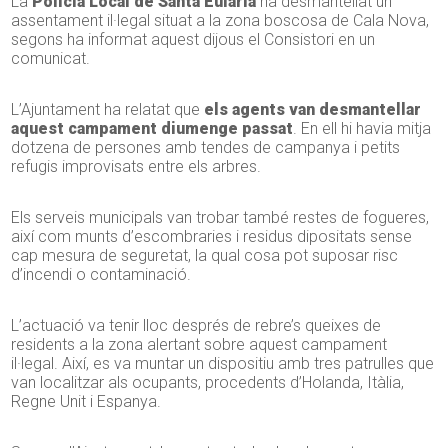
La
Policia Local de Santa Eulària
ha desmantellat un
assentament il·legal situat a la zona boscosa de Cala Nova,
segons ha informat aquest dijous el Consistori en un
comunicat.
L’Ajuntament ha relatat que
els agents van desmantellar
aquest campament diumenge passat
. En ell hi havia mitja
dotzena de persones amb tendes de campanya i petits
refugis improvisats entre els arbres.
Els serveis municipals van trobar també restes de fogueres,
així com munts d’escombraries i residus dipositats sense
cap mesura de seguretat, la qual cosa pot suposar risc
d’incendi o contaminació.
L’actuació va tenir lloc després de rebre’s queixes de
residents a la zona alertant sobre aquest campament
il·legal. Així, es va muntar un dispositiu amb tres patrulles que
van localitzar als ocupants, procedents d’Holanda, Itàlia,
Regne Unit i Espanya.