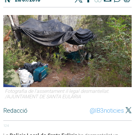
Fotografia de l'assentament il·legal desmantellat.
/AJUNTAMENT DE SANTA EULÀRIA
Redacció
@IB3noticies
124