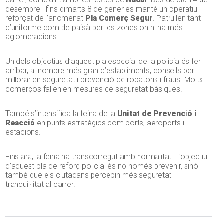
desembre i fins dimarts 8 de gener es manté un operatiu
reforçat de l’anomenat
Pla Comerç Segur
. Patrullen tant
d’uniforme com de paisà per les zones on hi ha més
aglomeracions.
Un dels objectius d’aquest pla especial de la policia és fer
arribar, al nombre més gran d’establiments, consells per
millorar en seguretat i prevenció de robatoris i fraus. Molts
comerços fallen en mesures de seguretat bàsiques.
També s’intensifica la feina de la
Unitat de Prevenció i
Reacció
en punts estratègics com ports, aeroports i
estacions.
Fins ara, la feina ha transcorregut amb normalitat. L’objectiu
d’aquest pla de reforç policial és no només prevenir, sinó
també que els ciutadans percebin més seguretat i
tranquil·litat al carrer.