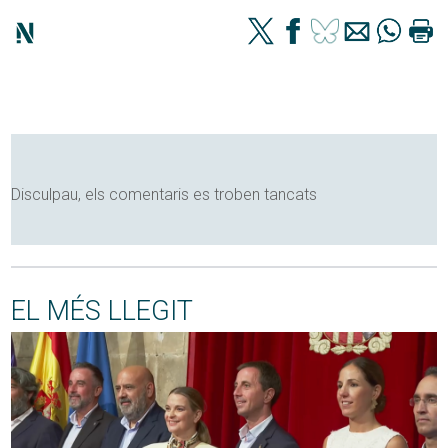
Disculpau, els comentaris es troben tancats
EL MÉS LLEGIT