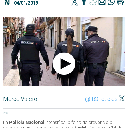
04/01/2019
Mercè Valero
@IB3noticies
209
La
Policia Nacional
intensifica la feina de prevenció al
carrer, coincidint amb les festes de
Nadal
. Des de dia 14 de