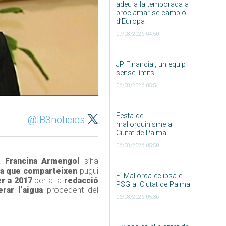
adeu a la temporada a
proclamar-se campió
d’Europa
07/08/2026 04:50
JP Financial, un equip
sense límits
06/08/2026 05:54
Festa del
@IB3noticies
mallorquinisme al
Ciutat de Palma
06/08/2026 05:50
a.
Francina Armengol
s’ha
a que comparteixen
pugui
El Mallorca eclipsa el
r a 2017
per a la
redacció
PSG al Ciutat de Palma
rar l’aigua
procedent del
06/08/2026 05:36