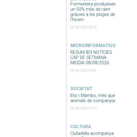
Formentera produeixen
un 50% més de raïm
gràcies a les pluges de
l’hivern
08/08/2026 08:26
MICROINFORMATIUS
RESUM IB3 NOTÍCIES
CAP DE SETMANA
MIGDIA 08/08/2026
08/08/2026 03:09
SOCIETAT
Elio i Mambo, més que
animals de companyia
08/08/2026 07:40
CULTURA
Ciutadella acompanya