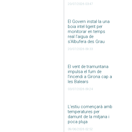
20/07/2026 03:47
El Govern instal·la una
boia intel·ligent per
monitorar en temps
real l’aigua de
s’Albufera des Grau
20/07/2026 09:33
El vent de tramuntana
impulsa el fum de
l’incendi a Girona cap a
les Balears
03/07/2026 09:24
L’estiu començarà amb
temperatures per
damunt de la mitjana i
poca pluja
09/06/2026 02:52