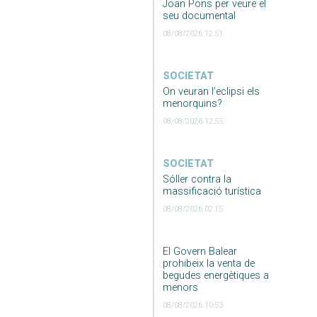
Joan Pons per veure el
seu documental
08/08/2026 12:51
SOCIETAT
On veuran l’eclipsi els
menorquins?
08/08/2026 12:55
SOCIETAT
Sóller contra la
massificació turística
08/08/2026 02:15
El Govern Balear
prohibeix la venta de
begudes energètiques a
menors
08/08/2026 10:53