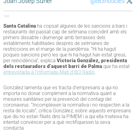
Joan Josep Suñer
@IB3noticies
164
Santa Catalina
ha copsat algunes de les sancions a bars i
restaurants del passat cap de setmana coincidint amb els
primers dissabte i diumenge amb terrasses dels
establiments habilitades després de setmanes de
restriccions en el marge de la pandèmia. “Hi ha hagut
poques sancions però les que hi ha hagut han estat greus,
per reincidència”, explica
Victoria González, presidenta
dels restauradors d’aquest barri de Palma
que ha estat
entrevistada a l’Informatiu Matí d’IB3 Ràdio
.
González lamenta que es tracta d’empresaris a qui no
importa no donar compliment a la normativa quant a
mesures sanitàries per la prevenció del contagi del
coronavirus. “Incompleixen la normativa i no respecten a la
resta de locals”, critica González, sobre aquests empresaris
que diu no estan filiats dins la PIMEM i a qui ella mateixa ha
intentat convèncer per a què rectifiquessin la seva
conducta.