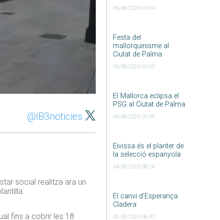
06/08/2026 05:54
Festa del
mallorquinisme al
Ciutat de Palma
06/08/2026 05:50
El Mallorca eclipsa el
PSG al Ciutat de Palma
@IB3noticies
06/08/2026 05:36
Eivissa és el planter de
la selecció espanyola
04/08/2026 08:24
star social realitza ara un
antilla.
El canvi d’Esperança
Cladera
al fins a cobrir les 18
02/08/2026 08:43