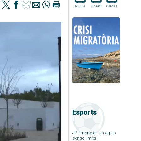
MIGDIA
VESPRE
CAP.SET
Esports
JP Financial, un equip
sense límits