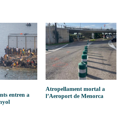
Atropellament mortal a
nts entren a
l’Aeroport de Menorca
anyol