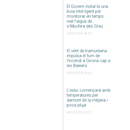
El Govern instal·la una
boia intel·ligent per
monitorar en temps
real l’aigua de
s’Albufera des Grau
20/07/2026 09:33
El vent de tramuntana
impulsa el fum de
l’incendi a Girona cap a
les Balears
03/07/2026 09:24
L’estiu començarà amb
temperatures per
damunt de la mitjana i
poca pluja
09/06/2026 02:52