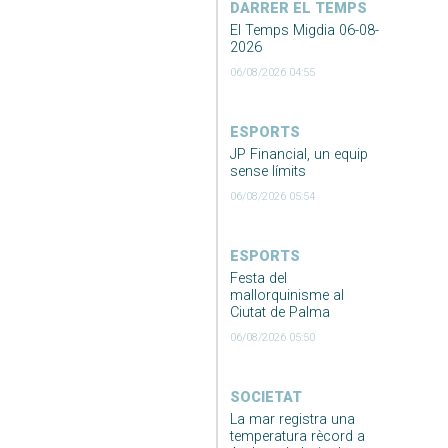
DARRER EL TEMPS
El Temps Migdia 06-08-
2026
06/08/2026 04:55
ESPORTS
JP Financial, un equip
sense límits
06/08/2026 05:54
ESPORTS
Festa del
mallorquinisme al
Ciutat de Palma
06/08/2026 05:50
SOCIETAT
La mar registra una
temperatura rècord a