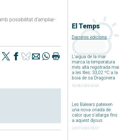
amb possibilitat d’ampliar-
El Temps
Darreres edicions
L’aigua de la mar
marca la temperatura
més alta registrada mai
a les Illes: 33,02 ºC a la
boia de sa Dragonera
06/08/2026 02:44
Les Balears pateixen
una nova onada de
calor que s’allarga fins
a aquest dijous
20/07/2026 03:47