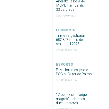
Andratx: la boia de
l’AEMET arriba als
33,02 graus
06/08/2026 03:49
ECONOMIA
Tirme va gestionar
682.327 tones de
residus el 2025
06/08/2026 05:46
ESPORTS
El Mallorca eclipsa el
PSG al Ciutat de Palma
06/08/2026 05:36
17 persones d’origen
magrebí arriben en
dues pasteres