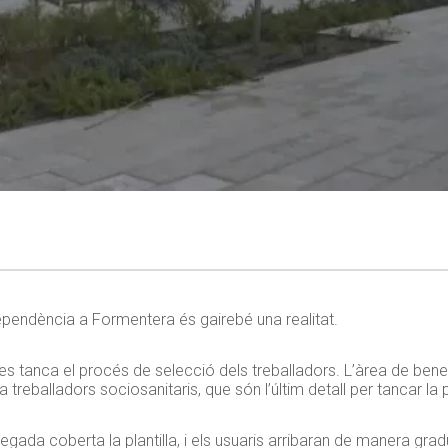
ependència a Formentera és gairebé una realitat.
e es tanca el procés de selecció dels treballadors. L’àrea de bene
reballadors sociosanitaris, que són l’últim detall per tancar la pl
ada coberta la plantilla, i els usuaris arribaran de manera gradu