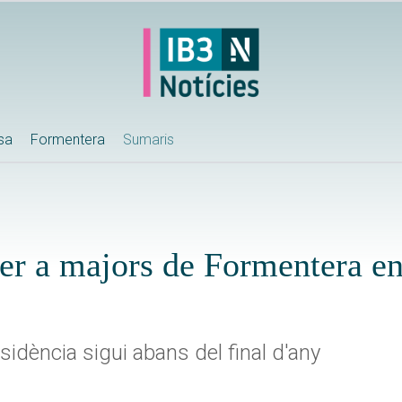
ssa
Formentera
Sumaris
er a majors de Formentera enl
esidència sigui abans del final d'any