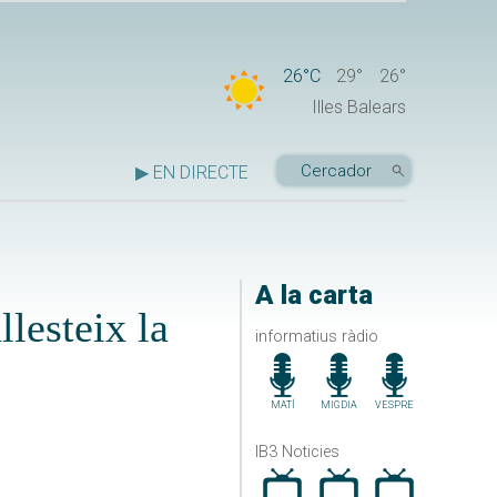
26°C
29°
26°
Illes Balears
▶ EN DIRECTE
A la carta
lesteix la
informatius ràdio
MATÍ
MIGDIA
VESPRE
IB3 Noticies