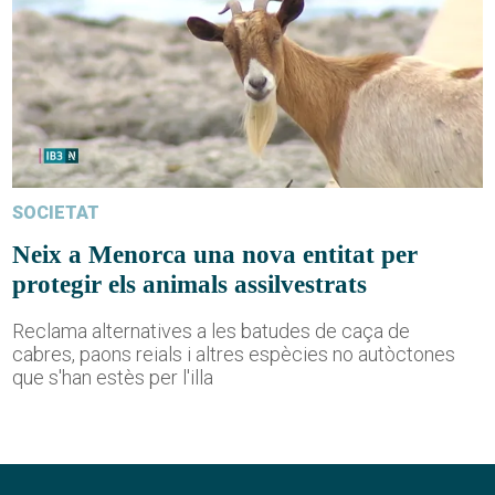
SOCIETAT
Neix a Menorca una nova entitat per
protegir els animals assilvestrats
Reclama alternatives a les batudes de caça de
cabres, paons reials i altres espècies no autòctones
que s'han estès per l'illa