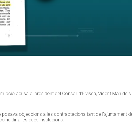
rrupció acusa el president del Consell d’Eivissa, Vicent Marí dels
e posava objeccions a les contractacions tant de l’ajuntament de
oincidir a les dues institucions.