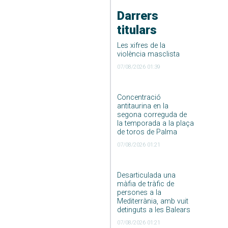
Darrers
titulars
Les xifres de la
violència masclista
07/08/2026 01:39
Concentració
antitaurina en la
segona correguda de
la temporada a la plaça
de toros de Palma
07/08/2026 01:21
Desarticulada una
màfia de tràfic de
persones a la
Mediterrània, amb vuit
detinguts a les Balears
07/08/2026 01:21