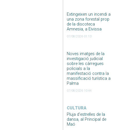
Extingeixen un incendi a
una zona forestal prop
de la discoteca
Amnesia, a Eivissa
07/08/2026 01:13
Noves imatges de la
investigació judicial
sobre les càrregues
policials a la
manifestació contra la
massificació turística a
Palma
07/08/2026 10:44
CULTURA
Pluja d’estrelles de la
dansa, al Principal de
Maó