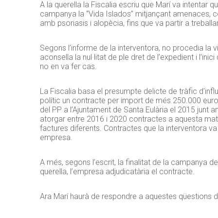
A la querella la Fiscalia escriu que Marí va intentar 
campanya la “Vida Islados” mitjançant amenaces, co
amb psoriasis i alopècia, fins que va partir a treball
Segons l’informe de la interventora, no procedia la v
aconsella la nul·litat de ple dret de l’expedient i l’ini
no en va fer cas.
La Fiscalia basa el presumpte delicte de tràfic d’in
polític un contracte per import de més 250.000 euros
del PP a l’Ajuntament de Santa Eulària el 2015 junt a
atorgar entre 2016 i 2020 contractes a aquesta mate
factures diferents. Contractes que la interventora v
empresa.
A més, segons l’escrit, la finalitat de la campanya de
querella, l’empresa adjudicatària el contracte.
Ara Marí haurà de respondre a aquestes qüestions da