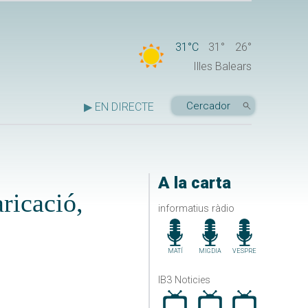
31°C
31°
26°
Illes Balears
▶ EN DIRECTE
A la carta
ricació,
informatius ràdio
MATÍ
MIGDIA
VESPRE
IB3 Noticies