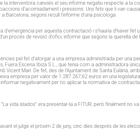
que la interventora canviés el seu informe negatiu respecte a la c
accions d’acomiadament i pressions. Uns fets que li van causar
ar a Barcelona, segons recull l’informe d’una psicòloga.
ia d’emergència per aquesta contractació i s’hauria d’haver fet un 
ci d’un procés de revisió d’ofici, informe que segons la querella de 
fluències pel fet d’atorgar a una empresa administrada per una pe
, Fuera Escena Ibiza S.L., que tenia com a administradora única 
mb Vicent Marí. De fet, des de l’Ajuntament de Santa Eulària, amb
ixa empresa per valor de 1.287.267,62 euros en una legislatura,
a informar negativament per no aplicar la normativa de contracta
 “La vida islados” era presentar-la a FITUR, però finalment no va se
vant el jutge el pròxim 2 de juny, cinc dies després de les ele