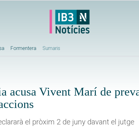
ssa
Formentera
Sumaris
lia acusa Vivent Marí de preva
oaccions
eclararà el pròxim 2 de juny davant el jutge