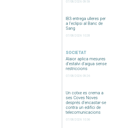
07/08/2026 09:59
IB3 entrega ulleres per
a l’eclipsi al Banc de
Sang
07/08/2026 10:28
SOCIETAT
Alaior aplica mesures
d’estalvi d’aigua sense
restriccions
07/08/2026 09:26
Un cotxe es crema a
ses Coves Noves
després d’encastar-se
contra un edifici de
telecomunicacions
07/08/2026 10:36