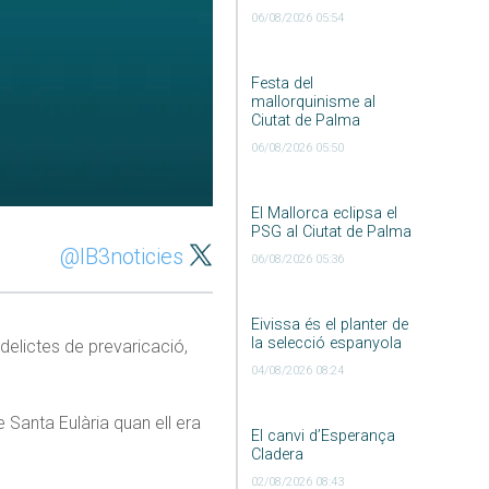
06/08/2026 05:54
Festa del
mallorquinisme al
Ciutat de Palma
06/08/2026 05:50
El Mallorca eclipsa el
PSG al Ciutat de Palma
@IB3noticies
06/08/2026 05:36
Eivissa és el planter de
la selecció espanyola
 delictes de prevaricació,
04/08/2026 08:24
 Santa Eulària quan ell era
El canvi d’Esperança
Cladera
02/08/2026 08:43