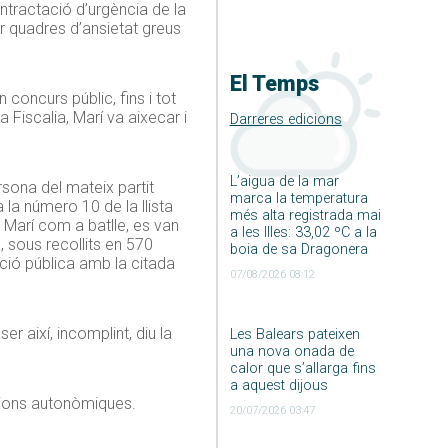
ontractació d’urgència de la
 quadres d’ansietat greus
El Temps
concurs públic, fins i tot
la Fiscalia, Marí va aixecar i
Darreres edicions
L’aigua de la mar
rsona del mateix partit
marca la temperatura
la número 10 de la llista
més alta registrada mai
 Marí com a batlle, es van
a les Illes: 33,02 ºC a la
 sous recollits en 570
boia de sa Dragonera
ció pública amb la citada
07/08/2026 08:12
r així, incomplint, diu la
Les Balears pateixen
una nova onada de
calor que s’allarga fins
a aquest dijous
ccions autonòmiques.
20/07/2026 03:47