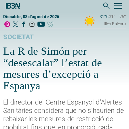
Dissabte, 08 d'agost de 2026
31°C
31°
26°
Illes Balears
SOCIETAT
La R de Simón per
“desescalar” l’estat de
mesures d’excepció a
Espanya
El director del Centre Espanyol d'Alertes
Sanitàries considera que no s'haurien de
rebaixar les mesures de restricció de
mobilitat fins que, en proporció, cada