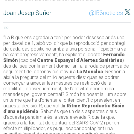
Joan Josep Suñer
@IB3noticies
192
“La R que ens agradaria tenir per poder desescalar és una
per davall de 1, això vol dir que la reproducció per contagi
de cada cas positiu no arriba a una persona i l’epidèmia va
baixant progressivament”, ha explicat el doctor
Fernando
Simón
(cap del
Centre Espanyol d’Alertes Sanitàries
)
des del seu confinament domiciliari a la roda de premsa de
seguiment del coronavirus d’avui a
La Moncloa
. Responia
així a la pregunta del milió aquests dies: quan es podran
començar a aixecar les mesures de restricció de la
mobilitat i, conseqüentment, de l’activitat econòmica
manades pel govern central? Simón ha posat la llum sobre
un terme que ha d’orientar el criteri científic prevalent en
aquesta decisió: R, que vol dir
Ritme Reproductiu Bàsic
d’una epidèmia
. Sabut és que un dels aspectes claus
d’aquesta pandèmia és la seva elevada R que fa que,
gràcies a la facilitat de contagi del SARS-CoV-2 i per un
efecte multiplicador, es pugui acabar contagiant una