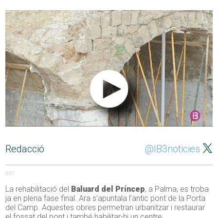
Redacció
@IB3noticies
257
La rehabilitació del
Baluard del Príncep
, a Palma, es troba
ja en plena fase final. Ara s’apuntala l’antic pont de la Porta
del Camp. Aquestes obres permetran urbanitzar i restaurar
el fossat del pont i també habilitar-hi un centre