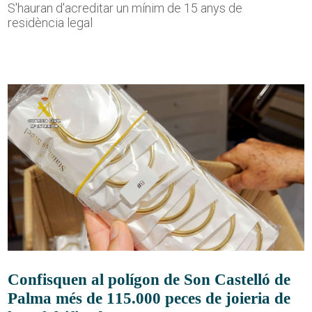
S'hauran d'acreditar un mínim de 15 anys de
residència legal
Confisquen al polígon de Son Castelló de
Palma més de 115.000 peces de joieria de