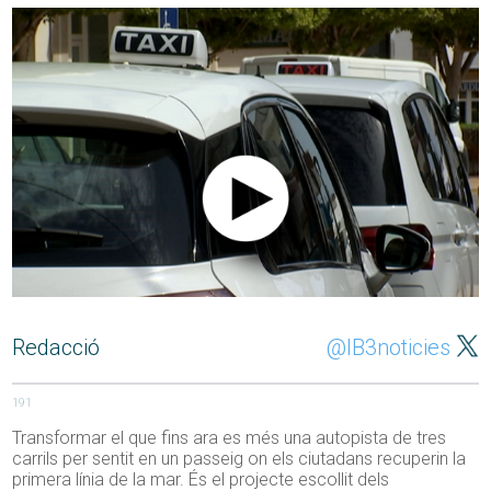
Redacció
@IB3noticies
191
Transformar el que fins ara es més una autopista de tres
carrils per sentit en un passeig on els ciutadans recuperin la
primera línia de la mar. És el projecte escollit dels