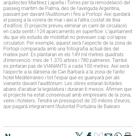
arquitectes Martínez Lapeña i Torres per la remodelació del
passeig marítim de Palma, des de l’avinguda Argentina,
passant per davant l’Auditorium i fins a Portopí. Així quedarà
el passig a la vorera de mar i així a l’altra costat de línia
d’edificis. El projecte preveu eliminar un carril de circulació
en cada sentit i 124 aparcaments en superfície. L’ajuntament
diu que els estudis de mobilitat no preveuen cap col·lapse
circulatori. Per exemple, aquest serà l’aspecte de la zona de
Portopí comparada amb una fotografia actual des del
mateix punt. Es plantaran en els 149 mil metres quadrats
d’intervenció. més de 1.370 arbres i 780 palmeres. També
es pintaran pas de VIANANTS a cada 100 metres. Així serà
l’aspecte a la dàrsena de Can Barbarà a la zona de l’antic
hotel Mediterraneo i tot l’espai que es guanyarà per als
vianants davant l’auditòrium. Les obres estaran licitades
abans d’acabar la legislatura i duraran 6 mesos. Afirmen que
el projecte ha estat consensuat amb empresaris de la zona,
veïns i hotelers. Tendrà un pressupost de 20 milions d’euros,
que pagarà integrament l’Autoritat Portuària de Balears.