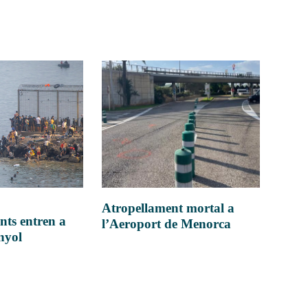
Atropellament mortal a
nts entren a
l’Aeroport de Menorca
anyol