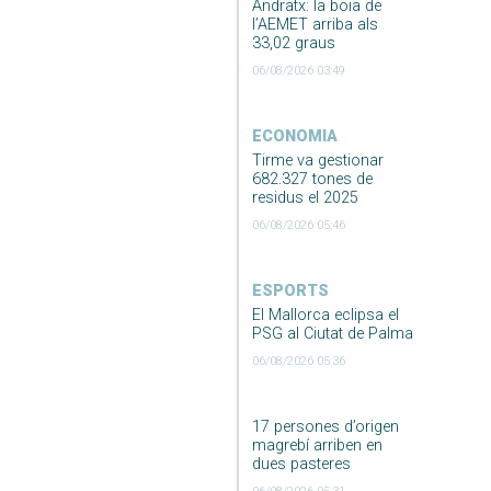
Andratx: la boia de
l’AEMET arriba als
33,02 graus
06/08/2026 03:49
ECONOMIA
Tirme va gestionar
682.327 tones de
residus el 2025
06/08/2026 05:46
ESPORTS
El Mallorca eclipsa el
PSG al Ciutat de Palma
06/08/2026 05:36
17 persones d’origen
magrebí arriben en
dues pasteres