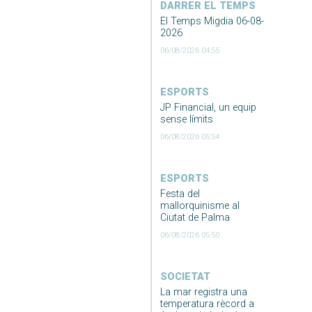
DARRER EL TEMPS
El Temps Migdia 06-08-
2026
06/08/2026 04:55
ESPORTS
JP Financial, un equip
sense límits
06/08/2026 05:54
ESPORTS
Festa del
mallorquinisme al
Ciutat de Palma
06/08/2026 05:50
SOCIETAT
La mar registra una
temperatura rècord a