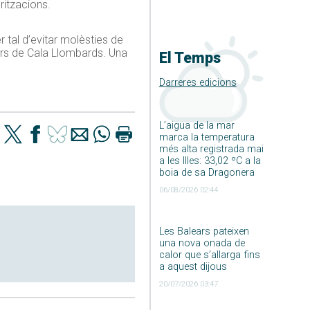
ritzacions.
r tal d’evitar molèsties de
rers de Cala Llombards. Una
El Temps
Darreres edicions
L’aigua de la mar
marca la temperatura
més alta registrada mai
a les Illes: 33,02 ºC a la
boia de sa Dragonera
06/08/2026 02:44
Les Balears pateixen
una nova onada de
calor que s’allarga fins
a aquest dijous
20/07/2026 03:47