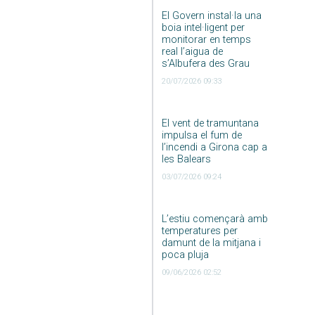
El Govern instal·la una
boia intel·ligent per
monitorar en temps
real l’aigua de
s’Albufera des Grau
20/07/2026 09:33
El vent de tramuntana
impulsa el fum de
l’incendi a Girona cap a
les Balears
03/07/2026 09:24
L’estiu començarà amb
temperatures per
damunt de la mitjana i
poca pluja
09/06/2026 02:52