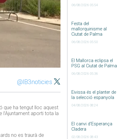
06/08/2026 05:54
Festa del
mallorquinisme al
Ciutat de Palma
06/08/2026 05:50
El Mallorca eclipsa el
PSG al Ciutat de Palma
06/08/2026 05:36
@IB3noticies
Eivissa és el planter de
la selecció espanyola
04/08/2026 08:24
ió que ha tengut lloc aquest
l’Ajuntament aporti tota la
El canvi d’Esperança
Cladera
ards no es traurà de
02/08/2026 08:43