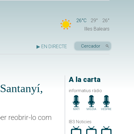
26°C
29°
26°
Illes Balears
▶ EN DIRECTE
A la carta
 Santanyí,
informatius ràdio
MATÍ
MIGDIA
VESPRE
per reobrir-lo com
IB3 Noticies