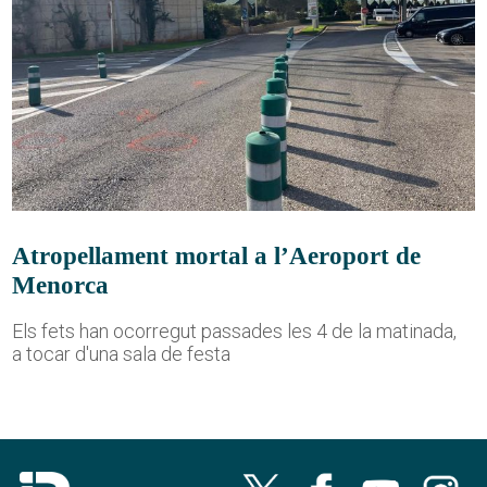
Atropellament mortal a l’Aeroport de
Menorca
Els fets han ocorregut passades les 4 de la matinada,
a tocar d'una sala de festa