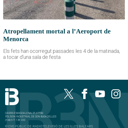
Atropellament mortal a l’Aeroport de
Menorca
Els fets han ocorregut passades les 4 de la matinada,
a tocar d'una sala de festa
CARRER MAGDALENA, 21, 07180
POLÍGON INDUSTRIAL DE SON BUGADELLES
(+34) 971 139 333
© ENS PÚBLIC DE RADIOTELEVISIÓ DE LES ILLES BALEARS