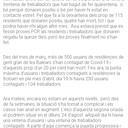
trentena de treballadors que han hagut de fer quarentena, o
bé perquè donaren positiu o bé per haver-hi estat en
contacte estret. Pel que fa a la seixantena dels prop de 115
residents que donaren positiu, quatre han mort, tot i que
podria haver-n’hi algun altre mes. Avui estava previst que es
fessin proves PCR als residents i treballadors que donaren
negatiu fa quinze dies, però les proves finalment no s’han
fet.
Des del mes de març, més de 500 usuaris de residències de
gent gran de les Balears s’han contagiat de Covid-19 i
d’aquests prop d’un 20 per cent han mort. Fins ara, la punta
màxima d’usuaris i treballadors contagiats a residències la
trobam en ple mes d’abril, dia 19 hi havia 230 usuaris
contagiats i 104 treballadors.
Ara mateix, encara no estam en aquests nivells, però des
de fa setmanes, la situació s’ha tornat a complicar i els
casos han anat en augment. L’inici d’aquesta segona onada
el podríem situar en el dilluns 24 d’agost. aAquell dia hi havia
una vintena d’usuaris i una vintena de treballadors
contagiats. A partir d’aquí comença la pujada progressiva i