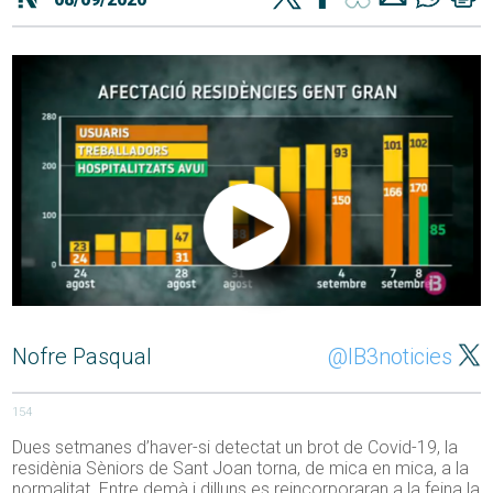
Nofre Pasqual
@IB3noticies
154
Dues setmanes d’haver-si detectat un brot de Covid-19, la
residènia Sèniors de Sant Joan torna, de mica en mica, a la
normalitat. Entre demà i dilluns es reincorporaran a la feina la