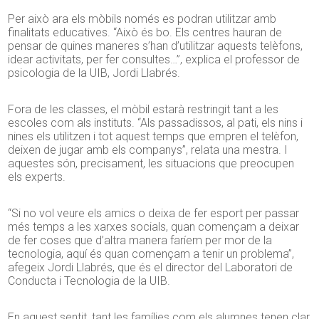
Per això ara els mòbils només es podran utilitzar amb
finalitats educatives. “Això és bo. Els centres hauran de
pensar de quines maneres s’han d’utilitzar aquests telèfons,
idear activitats, per fer consultes…”, explica el professor de
psicologia de la UIB, Jordi Llabrés.
Fora de les classes, el mòbil estarà restringit tant a les
escoles com als instituts. “Als passadissos, al pati, els nins i
nines els utilitzen i tot aquest temps que empren el telèfon,
deixen de jugar amb els companys”, relata una mestra. I
aquestes són, precisament, les situacions que preocupen
els experts.
“Si no vol veure els amics o deixa de fer esport per passar
més temps a les xarxes socials, quan començam a deixar
de fer coses que d’altra manera faríem per mor de la
tecnologia, aquí és quan començam a tenir un problema”,
afegeix Jordi Llabrés, que és el director del Laboratori de
Conducta i Tecnologia de la UIB.
En aquest sentit, tant les famílies com els alumnes tenen clar