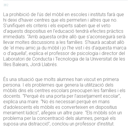
382
La prohibició de l’ús del mòbil en escoles i instituts farà que
hi deixi d’haver centres que els permeten i altres que no.
S’unifiquen els criteris i els experts saben que el veto
d’aquests dispositius en l’educació tendrà efectes pràctics
immediats. “Amb aquesta ordre allò que s’aconseguirà serà
llevar moltes discussions a les famílies. S’haurà acabat allò
de ‘el meu amic ja du mòbil i jo l’he vist i és d’aquesta marca
o d’aquella”, explica el professor de psicologia i director del
Laboratori de Conducta i Tecnologia de la Universitat de les
Illes Balears, Jordi Llabrés.
És una situació que molts alumnes han viscut en primera
persona. I els problemes que genera la utilització dels
mòbils dins els centres escolars preocupen les famílies i els
docents. “Perquè és una porta per l’assetjament escolar”,
explica una mare. “No és necessari perquè en mans
d’adolescents els mòbils es converteixen en dispositius
merament lúdics”, afegeix un altre pare. “Els mòbils són un
problema per la concentració dels alumnes, perquè els
suposa una distracció”, conclou un professor d’institut.