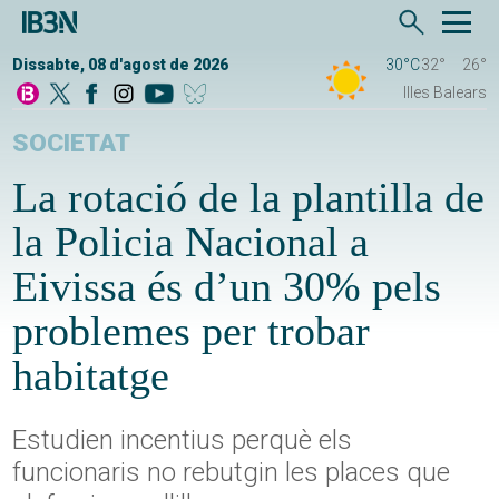
Dissabte, 08 d'agost de 2026
30°C
32°
26°
Illes Balears
SOCIETAT
La rotació de la plantilla de
la Policia Nacional a
Eivissa és d’un 30% pels
problemes per trobar
habitatge
Estudien incentius perquè els
funcionaris no rebutgin les places que