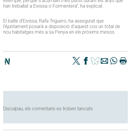
exemple, perquè s’acumulin més punts durant els anys que
han treballat a Eivissa o Formentera”, ha explicat.
El batle d’Eivissa, Rafa Triguero, ha assegurat que
l’Ajuntament posarà a disposició d’aquest cos un total de
nou habitatges més a sa Penya en els pròxims mesos.
Disculpau, els comentaris es troben tancats