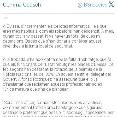
Gemma Guasch
@IB3noticies
226
A Eivissa, s’incrementen els delictes informàtics, i els que
eren més habituals, com els robatoris, han descendit. A més,
durant tot l’any passat, hi va haver un total de dues mil
detencions. Dades que s’han donat a conèixer aquest
divendres a la junta local de seguretat.
A la trobada, s’ha abordat també la falta d’habitatge, que fa
que els funcionaris de l’Estat rebutgin les places d’Eivissa. De
fet, segons han destacat, la rotació de la plantilla de la
Policia Nacional és del 30%. En aquest sentit, el delegat del
Govern, Alfonso Rodríguez, ha assegurat que el plus
d’insularitat que reclamen aquests professionals no és
l’única mesura que s’ha de plantejar.
“Seria més eficaç fer aquestes places més atractives,
complementant l’oferta amb habitatge, o que sigui una
destinació preferent que possibiliti aconseguir ascensos, per