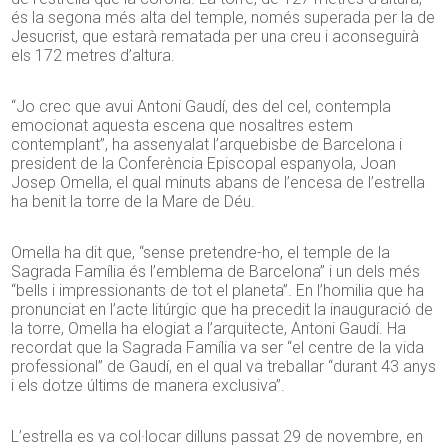
és la segona més alta del temple, només superada per la de
Jesucrist, que estarà rematada per una creu i aconseguirà
els 172 metres d’altura.
“Jo crec que avui Antoni Gaudí, des del cel, contempla
emocionat aquesta escena que nosaltres estem
contemplant”, ha assenyalat l’arquebisbe de Barcelona i
president de la Conferència Episcopal espanyola, Joan
Josep Omella, el qual minuts abans de l’encesa de l’estrella
ha benit la torre de la Mare de Déu.
Omella ha dit que, “sense pretendre-ho, el temple de la
Sagrada Família és l’emblema de Barcelona” i un dels més
“bells i impressionants de tot el planeta”. En l’homilia que ha
pronunciat en l’acte litúrgic que ha precedit la inauguració de
la torre, Omella ha elogiat a l’arquitecte, Antoni Gaudí. Ha
recordat que la Sagrada Família va ser “el centre de la vida
professional” de Gaudí, en el qual va treballar “durant 43 anys
i els dotze últims de manera exclusiva”.
L’estrella es va col·locar dilluns passat 29 de novembre, en