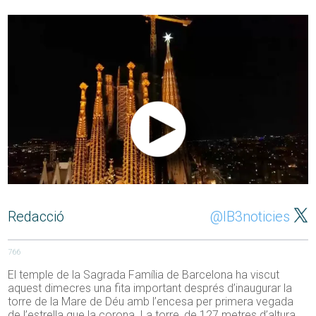
Redacció
@IB3noticies
766
El temple de la Sagrada Família de Barcelona ha viscut
aquest dimecres una fita important després d’inaugurar la
torre de la Mare de Déu amb l’encesa per primera vegada
de l’estrella que la corona. La torre, de 127 metres d’altura,