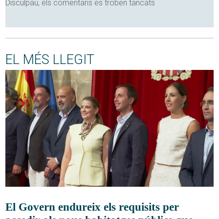
Disculpau, els comentaris es troben tancats
EL MÉS LLEGIT
El Govern endureix els requisits per