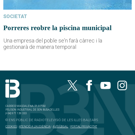
SOCIETAT
Porreres reobre la piscina municipal
Una empresa del poble se'n farà càrrec i la
gestionarà de manera temporal
CARRER MAGDALENA, 21, 07180
POLÍGON INDUSTRIAL DE SON BUGADELLES
(+34) 971 139 333
© ENS PÚBLIC DE RADIOTELEVISIÓ DE LES ILLES BALEARS
COOKIES
|
ATENCIÓ A L'AUDIÈNCIA
|
AVÍS LEGAL
|
PORTAL PRIVACITAT