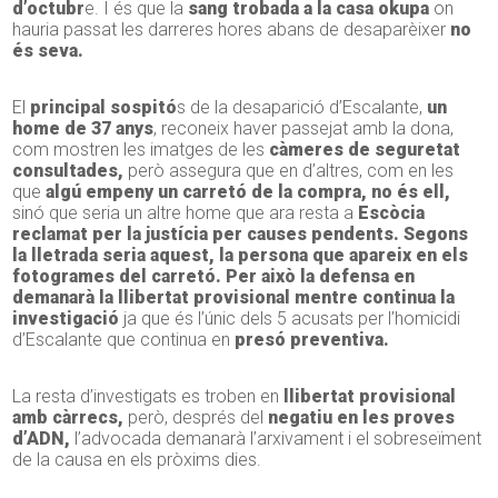
d’octubr
e. I és que la
sang trobada a la casa okupa
on
hauria passat les darreres hores abans de desaparèixer
no
és seva.
El
principal sospitó
s de la desaparició d’Escalante,
un
home de 37 anys
, reconeix haver passejat amb la dona,
com mostren les imatges de les
càmeres de seguretat
consultades,
però assegura que en d’altres, com en les
que
algú empeny un carretó de la compra, no és ell,
sinó que seria un altre home que ara resta a
Escòcia
reclamat per la justícia per causes pendents. Segons
la lletrada seria aquest, la persona que apareix en els
fotogrames del carretó. Per això la defensa en
demanarà la llibertat provisional mentre continua la
investigació
ja que és l’únic dels 5 acusats per l’homicidi
d’Escalante que continua en
presó preventiva.
La resta d’investigats es troben en
llibertat provisional
amb càrrecs,
però, després del
negatiu en les proves
d’ADN,
l’advocada demanarà l’arxivament i el sobreseïment
de la causa en els pròxims dies.